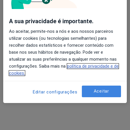
A sua privacidade é importante.
Avaliação dos usuários: 4,6 na Play Store e 4,2 na
Dra. Vitória Ferreira
Apple
Ao aceitar, permite-nos a nós e aos nossos parceiros
Psicólogo
utilizar cookies (ou tecnologias semelhantes) para
27 opiniões
recolher dados estatísticos e fornecer conteúdo com
base nos seus hábitos de navegação. Pode ver e
Consulta de Psicologia online, Beja
•
Mapa
atualizar as suas preferências a qualquer momento nas
Dra. Vitória Ferreira Beja
configurações. Saiba mais na
política de privacidade e de
Primeira consulta Psicologia
desde 55 €
cookies.
Esse especialista não oferece agendamento online para esse endereço.
Solicite um atendimento
Aceitar
Editar configurações