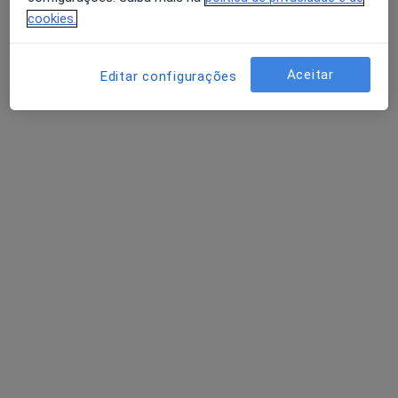
cookies.
Dr.ª Ana Filipa Mateus
Terapeuta da fala
Aceitar
1 opinião
Editar configurações
Morada 1
Morada 2
R Doutor Alexandre Sequeira 1-B, Moita
•
Mapa
Moiticare-Clínica Médica
Consulta online
desde 15 €
Esse especialista não oferece agendamento online para esse endereço.
Solicite um atendimento