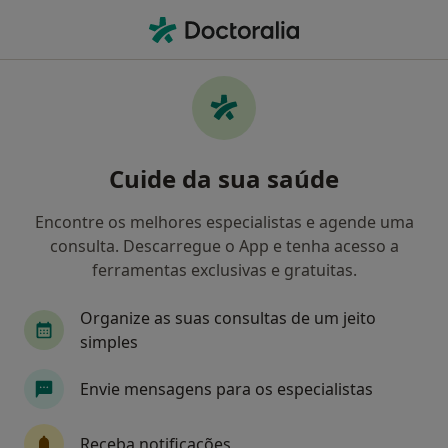
Men
Distúrbios Da Fala • Montijo, Setúbal
Filters
• 1
Mapa
Distúrbios Da Fala, Montijo
Cuide da sua saúde
Como classificamos os resultados
Encontre os melhores especialistas e agende uma
consulta. Descarregue o App e tenha acesso a
Qual é a especialização que procura?
ferramentas exclusivas e gratuitas.
Terapeuta da fala
Psicólogo
Nutricionista
Organize as suas consultas de um jeito
simples
Envie mensagens para os especialistas
Receba notificações