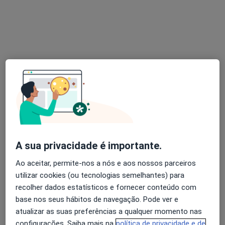
Patricia Correia
Terapeuta da fala, Psicólogo
1 opinião
Avenida Maria Helena Vieira da Silva, 42 A, Lisboa
•
Mapa
SER - Desafiamos Potencial
Consulta online
desde 42 €
Esse especialista não oferece agendamento online para esse endereço.
Solicite um atendimento
A sua privacidade é importante.
Ao aceitar, permite-nos a nós e aos nossos parceiros
utilizar cookies (ou tecnologias semelhantes) para
recolher dados estatísticos e fornecer conteúdo com
base nos seus hábitos de navegação. Pode ver e
atualizar as suas preferências a qualquer momento nas
configurações. Saiba mais na
política de privacidade e de