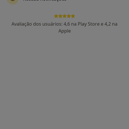
Dra. Daniela Cândido
Avaliação dos usuários: 4,6 na Play Store e 4,2 na
Terapeuta da fala
Apple
19 opiniões
Moita
•
Mapa
Consultório Dra Daniela Cândido
Esse especialista não oferece agendamento online para esse endereço.
Solicite um atendimento