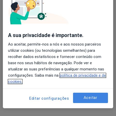
Especialistas - displasia arritmogênica
ventricular direita
Avaliação dos usuários: 4,6 na Play Store e 4,2 na
Apple
Joao Freitas
A sua privacidade é importante.
Cardiologista
Ao aceitar, permite-nos a nós e aos nossos parceiros
Porto
utilizar cookies (ou tecnologias semelhantes) para
recolher dados estatísticos e fornecer conteúdo com
Luis Moura
base nos seus hábitos de navegação. Pode ver e
atualizar as suas preferências a qualquer momento nas
Cardiologista
configurações. Saiba mais na
política de privacidade e de
Porto
cookies.
A Nunes Diogo
Aceitar
Editar configurações
Cardiologista
Lisboa