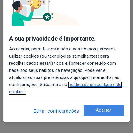
A Baldaque Faria
Avaliação dos usuários: 4,6 na Play Store e 4,2 na
Endocrinologista
Apple
Porto
A sua privacidade é importante.
Ao aceitar, permite-nos a nós e aos nossos parceiros
Abel Rito
utilizar cookies (ou tecnologias semelhantes) para
recolher dados estatísticos e fornecer conteúdo com
Clínico geral, Médico de família
Aveiro
base nos seus hábitos de navegação. Pode ver e
atualizar as suas preferências a qualquer momento nas
configurações. Saiba mais na
política de privacidade e de
Abílio C Costa Araújo
cookies.
Médico de família
Peso Da Régua
Aceitar
Editar configurações
Agostinho A C Carvalheira Lobo