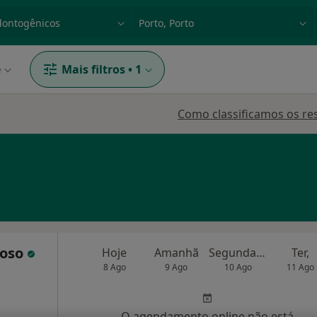
dade, doença ou nome
p. ex. Lisboa
e
Mais filtros
•
1
Como classificamos os re
doso
Hoje
Amanhã
Segunda-feira
Ter,
8 Ago
9 Ago
10 Ago
11 Ago
O agendamento online não está