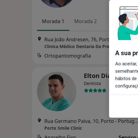
Morada 1
Morada 2
Rua João Andresen, 76, Porto
•
Mapa
Clinica Médico Dentaria Da Prelada
A sua p
Ortopantomografia
Ao aceitar,
semelhante
Elton Dias
hábitos de
Dentista
configuraç
1 opinião
Rua Germano Paiva, 10, Porto - Portugal,, Matosi
Porto Smile Clinic
Aparelho Fixo
Serviço