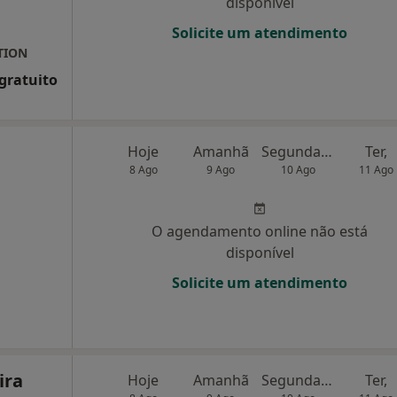
disponível
Solicite um atendimento
TION
 gratuito
Hoje
Amanhã
Segunda-feira
Ter,
8 Ago
9 Ago
10 Ago
11 Ago
O agendamento online não está
disponível
Solicite um atendimento
ira
Hoje
Amanhã
Segunda-feira
Ter,