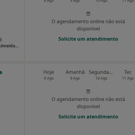
8 Ago
9 Ago
10 Ago
11 Ago
O agendamento online não está
disponível
a
Solicite um atendimento
Clínica Médico Dentária Dr. Abílio Pinha de Almeida, Lda
Hoje
Amanhã
Segunda-feira
Ter,
8 Ago
9 Ago
10 Ago
11 Ago
O agendamento online não está
disponível
Solicite um atendimento