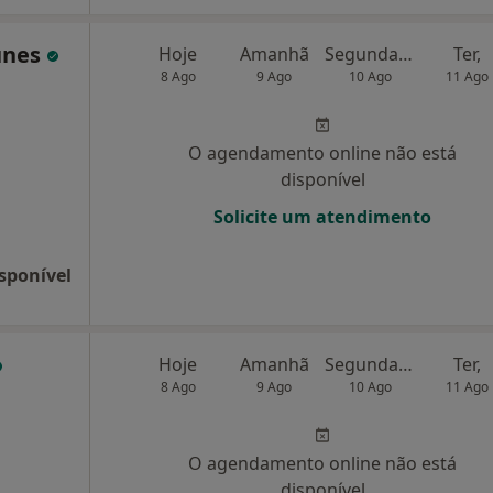
unes
Hoje
Amanhã
Segunda-feira
Ter,
8 Ago
9 Ago
10 Ago
11 Ago
O agendamento online não está
disponível
Solicite um atendimento
sponível
Hoje
Amanhã
Segunda-feira
Ter,
8 Ago
9 Ago
10 Ago
11 Ago
O agendamento online não está
disponível