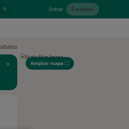
Entrar
É médico?
sultados
Ampliar mapa
Qua
Qui,
Sex,
12 Ago
13 Ago
14 Ago