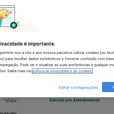
disponível
Solicite um atendimento
rivacidade é importante.
25 €
 permite-nos a nós e aos nossos parceiros utilizar cookies (ou tec
s) para recolher dados estatísticos e fornecer conteúdo com bas
Hoje
Amanhã
Segunda-feira
Ter,
 navegação. Pode ver e atualizar as suas preferências a qualquer 
8 Ago
9 Ago
10 Ago
11 Ago
ões. Saiba mais na
política de privacidade e de cookies.
O agendamento online não está
Editar configurações
disponível
nhos
•
Mapa
Solicite um atendimento
 gratuito