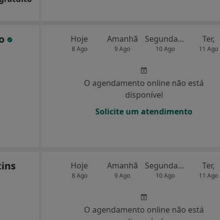
do
Hoje
Amanhã
Segunda-feira
Ter,
8 Ago
9 Ago
10 Ago
11 Ago
O agendamento online não está
disponível
Solicite um atendimento
tins
Hoje
Amanhã
Segunda-feira
Ter,
8 Ago
9 Ago
10 Ago
11 Ago
O agendamento online não está