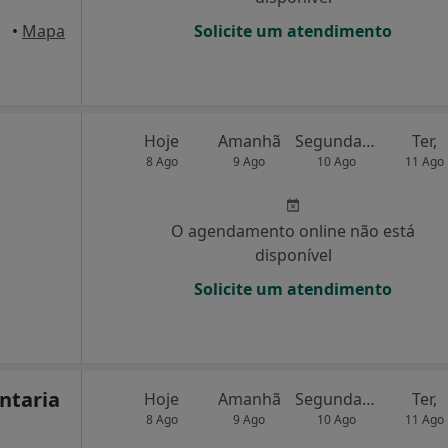
Gaia
•
Mapa
Solicite um atendimento
Hoje
Amanhã
Segunda-feira
Ter,
8 Ago
9 Ago
10 Ago
11 Ago
O agendamento online não está
disponível
Solicite um atendimento
ntaria
Hoje
Amanhã
Segunda-feira
Ter,
8 Ago
9 Ago
10 Ago
11 Ago