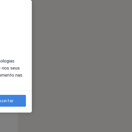
nologias
e nos seus
Qua
Qui,
Sex,
momento nas
12 Ago
13 Ago
14 Ago
Aceitar