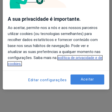
A sua privacidade é importante.
Dra. Rita Bettencourt Silva
Avaliação dos usuários: 4,6 na Play Store e 4,2 na
Endocrinologista
Apple
Ao aceitar, permite-nos a nós e aos nossos parceiros
2 opiniões
utilizar cookies (ou tecnologias semelhantes) para
recolher dados estatísticos e fornecer conteúdo com
Morada 1
Morada 2
Morada 3
base nos seus hábitos de navegação. Pode ver e
atualizar as suas preferências a qualquer momento nas
configurações. Saiba mais na
política de privacidade e de
Rua de Júlio Dinis nº 826, 5º e 6º andar, Porto
•
Mapa
cookies.
Portoclínica
Primeira consulta Endocrinologia
100 €
Aceitar
Esse especialista não oferece agendamento online para esse endereço.
Editar configurações
Solicite um atendimento