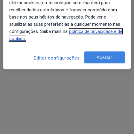
utilizar cookies (ou tecnologias semelhantes) para
Coréia
recolher dados estatísticos e fornecer conteúdo com
Coréia Gravídica
base nos seus hábitos de navegação. Pode ver e
Corioamnionite
Avaliação dos usuários: 4,6 na Play Store e 4,2 na
atualizar as suas preferências a qualquer momento nas
Coriocarcinoma
Apple
configurações. Saiba mais na
política de privacidade e de
Coriocarcinoma Não Gestacional
cookies.
Coriomeningite Linfocítica
Coriorretinite
Coristoma
Aceitar
Editar configurações
Coroideremia
Coroidite
Coronariopatia
Coronavírus COVID-19
Corpos Estranhos
1
...
12
13
14
15
16