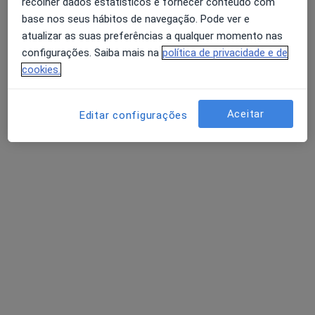
recolher dados estatísticos e fornecer conteúdo com
Queimaduras Químicas
base nos seus hábitos de navegação. Pode ver e
Quelóide
atualizar as suas preferências a qualquer momento nas
Querubismo
configurações. Saiba mais na
política de privacidade e de
Avaliação dos usuários: 4,6 na Play Store e 4,2 na
Quilotórax
cookies.
Apple
Quistos nos ovários
Quistos renais
Aceitar
Editar configurações
Serviço
Privacidade
Política de privacidade para determinados
profissionais de saúde
Quem somos
Contacto