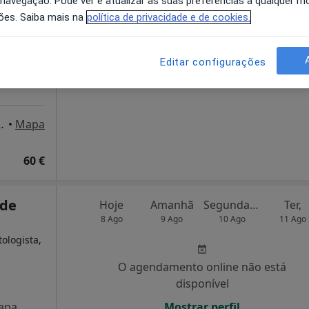
 navegação. Pode ver e atualizar as suas preferências a qualquer 
ões. Saiba mais na
política de privacidade e de cookies.
O agendamento online não está
disponível
Editar configurações
Solicite um atendimento
ães , n 9, 2A, Coimbra
•
Mapa
60 €
 de
Hoje
Amanhã
Segunda-feira
Ter,
8 Ago
9 Ago
10 Ago
11 Ago
ologista,
O agendamento online não está
disponível
apa
Mostrar perfil