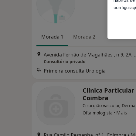
hábitos de
configuraç
Morada 1
Morada 2
Avenida Fernão de Magalh
Consultório privado
Primeira consulta Urologia
Clínica Particular
Coimbra
Cirurgião vascular, Dermat
·
Mais
Oftalmologista
Rua Camilo Pessanha, nº 1, Coimbra
•
M