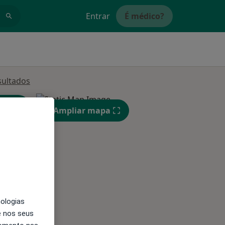
Entrar
É médico?
sultados
Ampliar mapa
nologias
Qua
Qui,
Sex,
e nos seus
12 Ago
13 Ago
14 Ago