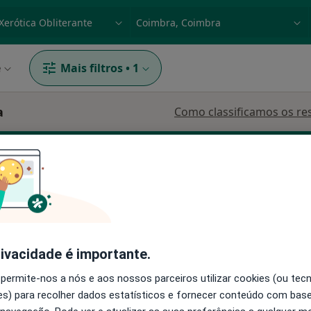
dade, doença ou nome
p. ex. Lisboa
e
Mais filtros
•
1
a
Como classificamos os re
Dermatologista
Oftalmologista
rivacidade é importante.
 permite-nos a nós e aos nossos parceiros utilizar cookies (ou tec
Hoje
Amanhã
Segunda-feira
Ter,
s) para recolher dados estatísticos e fornecer conteúdo com bas
8 Ago
9 Ago
10 Ago
11 Ago