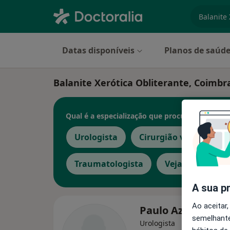
especiali
Datas disponíveis
Planos de saúd
Balanite Xerótica Obliterante, Coimbr
Qual é a especialização que procura?
Urologista
Cirurgião vascular
Traumatologista
Veja mais
A sua p
Ao aceitar,
Paulo Azinhais
semelhante
Urologista