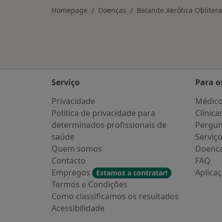
Homepage
Doenças
Balanite Xerótica Obliter
Serviço
Para o
Privacidade
Médic
Política de privacidade para
Clínica
determinados profissionais de
Pergun
saúde
Serviç
Quem somos
Doenc
Contacto
FAQ
Empregos
Aplica
Estamos a contratar!
Termos e Condições
Como classificamos os resultados
Acessibilidade