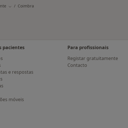
ante
Coimbra
Mudar de cidade
s pacientes
Para profissionais
os
Registar gratuitamente
s
Contacto
tas e respostas
os
as
ções móveis