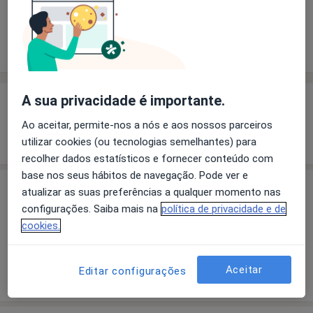
Solicite um atendimento
Experiência
Preços
Consultórios
Opiniões
A sua privacidade é importante.
Experiência
Ao aceitar, permite-nos a nós e aos nossos parceiros
Mostrar mais detalhes
sobre a experiência
utilizar cookies (ou tecnologias semelhantes) para
recolher dados estatísticos e fornecer conteúdo com
base nos seus hábitos de navegação. Pode ver e
atualizar as suas preferências a qualquer momento nas
Preços
configurações. Saiba mais na
política de privacidade e de
Sem informação sobre serviços e preços
cookies.
Este especialista ainda não adicionou nenhuma
informação sobre serviços
Aceitar
Editar configurações