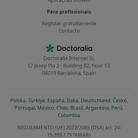
Aplicações móveis
Para profissionais
Registar gratuitamente
Contacto
Contacto
Doctoralia - Homepage
Doctoralia Internet SL
C/ Josep Pla 2 - Building B2, floor 13
08019 Barcelona, Spain
abre num novo separador
abre num novo separador
abre num novo separador
abre num novo separado
abre num n
abre
Polska
,
Türkiye
,
España
,
Italia
,
Deutschland
,
Česko
,
abre num novo separador
abre num novo separador
abre num novo separador
abre num novo separa
abre num no
abre n
Portugal
,
México
,
Chile
,
Brasil
,
Argentina
,
Perú
,
abre num novo separad
Colombia
REGULAMENTO (UE) 2022/2065 (DSA) art. 24:
15.395.179 “AMARs