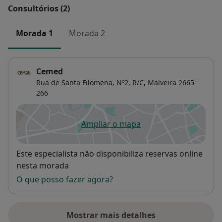
Consultórios (2)
Morada 1
Morada 2
Cemed
Rua de Santa Filomena, Nº2, R/C,
Malveira
2665-
266
Ampliar o mapa
abre num novo separador
Disponibilidade
Este especialista não disponibiliza reservas online
nesta morada
O que posso fazer agora?
Mostrar mais detalhes
sobre o endereço