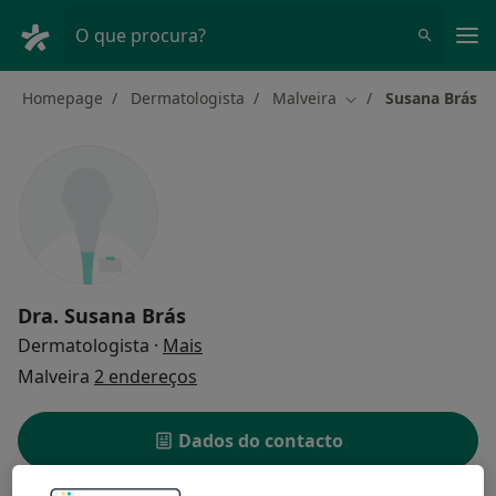
Men
O que procura?
Homepage
Dermatologista
Malveira
Susana Brás
Mudar de cidade
Dra.
Susana Brás
sobre as especializações
Dermatologista
·
Mais
Malveira
2 endereços
Dados do contacto