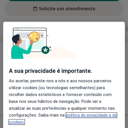
Solicite um atendimento
Experiência
Preços
Consultórios
Opiniões (
Experiência
Pós graduado em Prótese Fixa 2008
Pós graduado em Implantologia em 2008
A sua privacidade é importante.
Pós graduado em Cirurgia Oral em 2009
Pós graduado em Endodontia em 2012
Ao aceitar, permite-nos a nós e aos nossos parceiros
Pós graduado em Ortodontia 2012 a Julho 2013
utilizar cookies (ou tecnologias semelhantes) para
recolher dados estatísticos e fornecer conteúdo com
base nos seus hábitos de navegação. Pode ver e
Mostrar mais detalhes
sobre a experiência
atualizar as suas preferências a qualquer momento nas
configurações. Saiba mais na
política de privacidade e de
cookies.
Serviços e preços