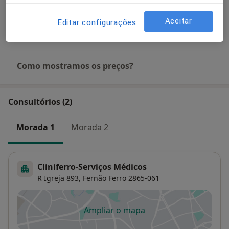
Primeira consulta Medicina dentária
Aceitar
Editar configurações
Detalhes
Como mostramos os preços?
Consultórios (2)
Morada 1
Morada 2
Cliniferro-Serviços Médicos
R Igreja 893,
Fernão Ferro
2865-061
Ampliar o mapa
abre num novo separador