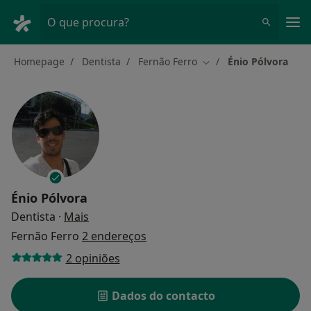
Men
O que procura?
Homepage
Dentista
Fernão Ferro
Énio Pólvora
Mudar de cidade
Énio Pólvora
sobre as especializações
Dentista
·
Mais
Fernão Ferro
2 endereços
2 opiniões
Dados do contacto