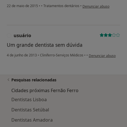
na opinião do utilizador usu
22 de maio de 2015
•
•
Tratamentos dentários
•
Denunciar abuso
usuário
U
Um grande dentista sem dúvida
na opinião do utilizador
4 de junho de 2013
•
Cliniferro-Serviços Médicos
•
•
Denunciar abuso
Pesquisas relacionadas
Cidades próximas Fernão Ferro
Dentistas Lisboa
Dentistas Setúbal
Dentistas Amadora