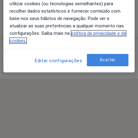
O que está procurando?
utilizar cookies (ou tecnologias semelhantes) para
recolher dados estatísticos e fornecer conteúdo com
Fisioterapeuta
Psicólogo
base nos seus hábitos de navegação. Pode ver e
atualizar as suas preferências a qualquer momento nas
Pesquisar outra especialidade
configurações. Saiba mais na
política de privacidade e de
cookies.
Sobre nós
Somos uma clínica de reabilitação física ou psicológica
Aceitar
Editar configurações
localizada em Leça da Palmeira