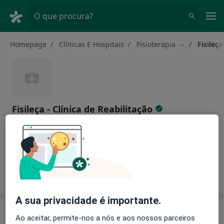
Men
O que procura?
Homepage
Clínicas E Hospitais
Fisioterapia
Fisileça
Mudar de ci
Fisileça - Clínica de Reabilitação
Fisioterapia
mais
1 endereço
Sobre nós
A sua privacidade é importante.
Busque em outras clínicas
Ao aceitar, permite-nos a nós e aos nossos parceiros