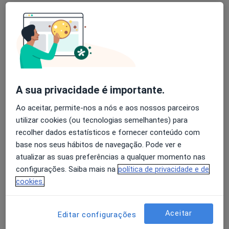
Nenhum profissional neste centro médico tem consultas disponíveis
Mostrar perfil
A sua privacidade é importante.
Ao aceitar, permite-nos a nós e aos nossos parceiros
utilizar cookies (ou tecnologias semelhantes) para
recolher dados estatísticos e fornecer conteúdo com
Sams
base nos seus hábitos de navegação. Pode ver e
Psicólogo
atualizar as suas preferências a qualquer momento nas
configurações. Saiba mais na
política de privacidade e de
Av. Madre Andaluz , Santarém
•
Mapa
cookies.
Sams
Primeira consulta Psicologia
Preço não disponível
Aceitar
Editar configurações
Nenhum profissional neste centro médico tem consultas disponíveis