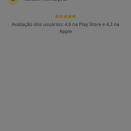
Rua Condessa da Junqueira nº2-A,
•
Mapa
Clinica de saúde e Terapia L
Nenhum profissional neste centro médico tem consultas disponíveis
Avaliação dos usuários: 4,6 na Play Store e 4,2 na
Apple
Mostrar perfil
Shiclinic
·
Mais
Psicólogo, Acupuntor, Ginecologista
Rua Álvaro Cunhal, n.º 4D, Santarém
•
Mapa
Shiclinic