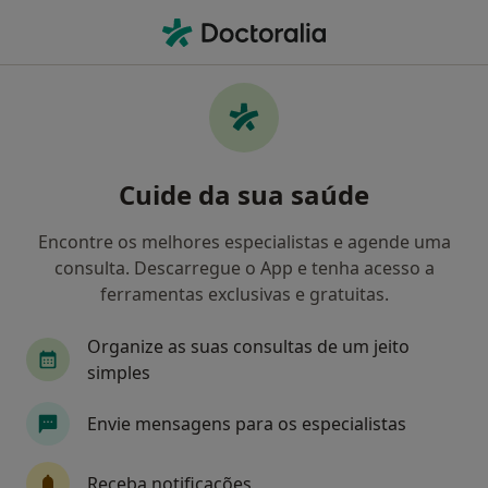
Men
Psicologia • Almeirim, Santarém
Filters
• 1
Mapa
Clínicas psicologia em Almeirim
Cuide da sua saúde
Como classificamos os resultados
Encontre os melhores especialistas e agende uma
consulta. Descarregue o App e tenha acesso a
ferramentas exclusivas e gratuitas.
Organize as suas consultas de um jeito
simples
Envie mensagens para os especialistas
Clinica de saúde e Terapia L
·
Mais
Psicólogo, Acupuntor, Osteopata
Receba notificações