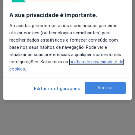
Rua da Liberdade, Alcobaça
•
Mapa
psoas
A sua privacidade é importante.
Nenhum profissional neste centro médico tem consultas disponíveis
Avaliação dos usuários: 4,6 na Play Store e 4,2 na
Ao aceitar, permite-nos a nós e aos nossos parceiros
Apple
Mostrar perfil
utilizar cookies (ou tecnologias semelhantes) para
recolher dados estatísticos e fornecer conteúdo com
base nos seus hábitos de navegação. Pode ver e
atualizar as suas preferências a qualquer momento nas
configurações. Saiba mais na
política de privacidade e de
cookies.
Aceitar
Editar configurações
Pomar de Braços
·
Mais
Psicólogo, Nutricionista, Psiquiatra
Praça João de Deus Ramos, lt i 1º esq,
•
Mapa
Pomar de Braços