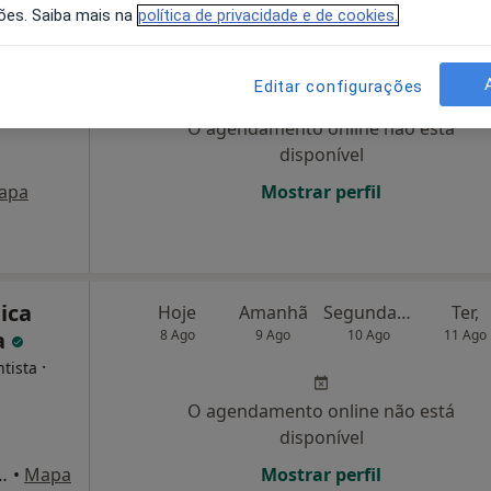
ões. Saiba mais na
política de privacidade e de cookies.
um
Hoje
Amanhã
Segunda-feira
Ter,
8 Ago
9 Ago
10 Ago
11 Ago
Osteopata
Editar configurações
O agendamento online não está
disponível
apa
Mostrar perfil
ica
Hoje
Amanhã
Segunda-feira
Ter,
a
8 Ago
9 Ago
10 Ago
11 Ago
·
ntista
O agendamento online não está
disponível
usa, 110-A, Caldas da Rainha
•
Mapa
Mostrar perfil