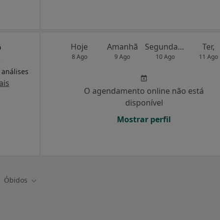
o
Hoje
Amanhã
Segunda-feira
Ter,
s
8 Ago
9 Ago
10 Ago
11 Ago
 análises
ais
O agendamento online não está
disponível
Mostrar perfil
Óbidos
ar de cidade
Mudar de cidade