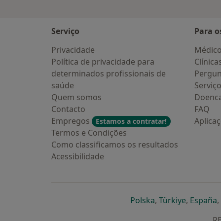
Serviço
Para o
Privacidade
Médic
Política de privacidade para
Clínica
determinados profissionais de
Pergun
saúde
Serviç
Quem somos
Doenc
Contacto
FAQ
Empregos
Aplica
Estamos a contratar!
Termos e Condições
Como classificamos os resultados
Acessibilidade
abre num novo s
abre num
a
Polska
,
Türkiye
,
España
,
RE