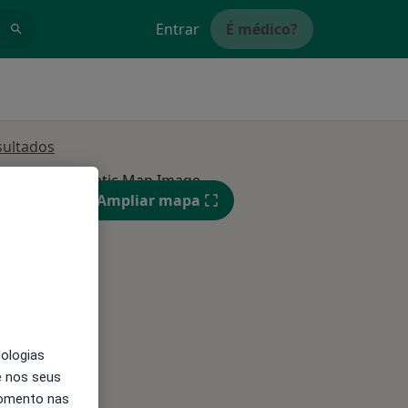
Entrar
É médico?
sultados
Qua
Qui,
Sex,
Ampliar mapa
12 Ago
13 Ago
14 Ago
nologias
e nos seus
momento nas