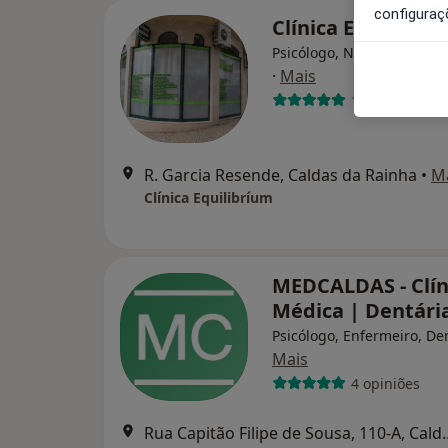
configuraç
Clínica Equilibrí
Psicólogo, Nutricionista, 
·
Mais
1 opinião
R. Garcia Resende, Caldas da Rainha
•
M
Clínica Equilibríum
MEDCALDAS - Clín
Médica | Dentári
Psicólogo, Enfermeiro, De
Mais
4 opiniões
Rua Capitão Filipe de So