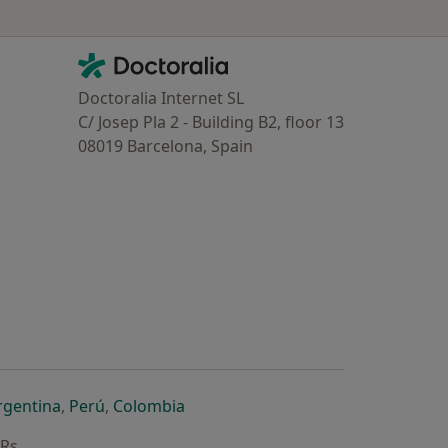
Contacto
Doctoralia - Homepage
Doctoralia Internet SL
C/ Josep Pla 2 - Building B2, floor 13
08019 Barcelona, Spain
dor
 separador
 novo separador
re num novo separador
abre num novo separador
abre num novo separador
abre num novo separador
rgentina
,
Perú
,
Colombia
ARs