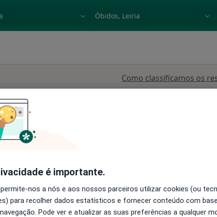
dade, doença ou nome
p. ex. Lisboa
Como classificamos os re
Hoje
Amanhã
Segunda-feira
Ter,
8 Ago
9 Ago
10 Ago
11 Ago
 análises
is
O agendamento online não está
disponível
rivacidade é importante.
 Caldas da Rainha
•
Mapa
Mostrar perfil
 permite-nos a nós e aos nossos parceiros utilizar cookies (ou tec
s) para recolher dados estatísticos e fornecer conteúdo com bas
 navegação. Pode ver e atualizar as suas preferências a qualquer 