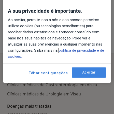
A sua privacidade é importante.
Ampliar o mapa
Ao aceitar, permite-nos a nós e aos nossos parceiros
utilizar cookies (ou tecnologias semelhantes) para
recolher dados estatísticos e fornecer conteúdo com
Mymedic Clínicas-Viseu
base nos seus hábitos de navegação. Pode ver e
Rua João Mendes, Viseu 3500-142
atualizar as suas preferências a qualquer momento nas
configurações. Saiba mais na
política de privacidade e de
cookies.
Pesquisas relacionadas
Centros médicos mais populares
Aceitar
Editar configurações
Clínicas médicas de Psicologia em Viseu
Clínicas médicas de Gastrenterologia em Viseu
Clínicas médicas de Urologia em Viseu
Doenças mais tratadas