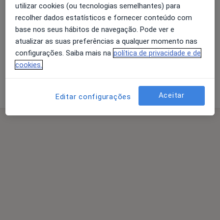
Gabinete de Psicologia Clinica, com consulta
utilizar cookies (ou tecnologias semelhantes) para
presencial e on-line e serviço de avaliação psicológica
recolher dados estatísticos e fornecer conteúdo com
em crianças e adolescentes em Almada.
base nos seus hábitos de navegação. Pode ver e
atualizar as suas preferências a qualquer momento nas
- Dra. Joana Silva
configurações. Saiba mais na
política de privacidade e de
- Dra. Rafaela Morgado
cookies.
- Dra. Margarida Nery
Quem somos
- Dra. Laura Martins
mais
Aceitar
Editar configurações
Contacto telefónico: 918339330