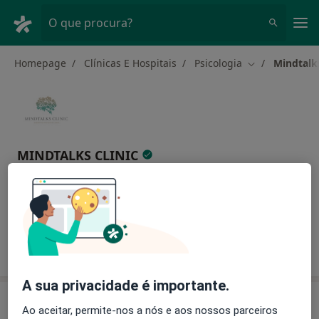
Men
O que procura?
Homepage
Clínicas E Hospitais
Psicologia
Mindtalks
Mudar de cida
MINDTALKS CLINIC
Psicologia
1 endereço
Sobre nós
A sua privacidade é importante.
Sobre nós
Ao aceitar, permite-nos a nós e aos nossos parceiros