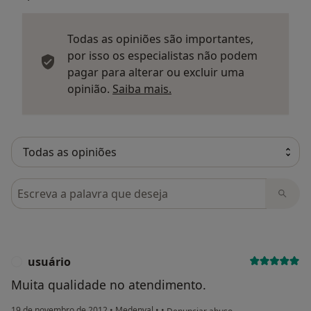
Todas as opiniões são importantes,
por isso os especialistas não podem
pagar para alterar ou excluir uma
Saber mais sobre parecer
opinião.
Saiba mais.
Pesquisar em opiniões
usuário
U
Muita qualidade no atendimento.
na opinião do utilizador usuário
19 de novembro de 2012
•
Medenval
•
•