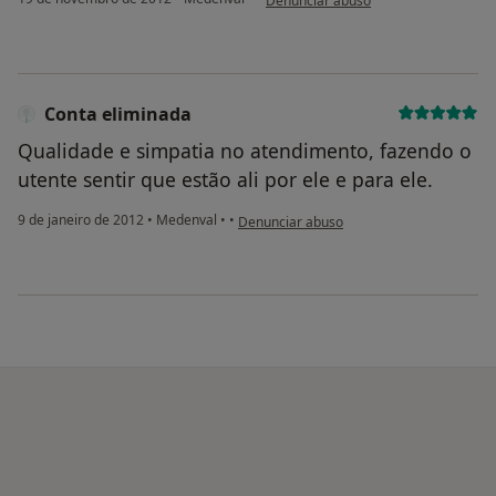
Denunciar abuso
Conta eliminada
Qualidade e simpatia no atendimento, fazendo o
utente sentir que estão ali por ele e para ele.
na opinião do utilizador Conta eliminada
9 de janeiro de 2012
•
Medenval
•
•
Denunciar abuso