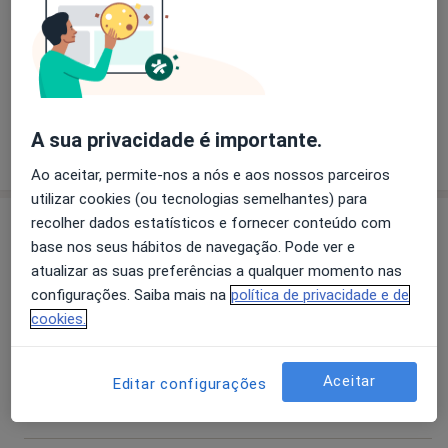
O que está procurando?
Urologista
Otorrino
Psicólogo
A sua privacidade é importante.
Pesquisar outra especialidade
Ao aceitar, permite-nos a nós e aos nossos parceiros
utilizar cookies (ou tecnologias semelhantes) para
Especialistas
recolher dados estatísticos e fornecer conteúdo com
base nos seus hábitos de navegação. Pode ver e
atualizar as suas preferências a qualquer momento nas
Dentista
configurações. Saiba mais na
política de privacidade e de
cookies.
Dr. Valter Carreiro
Aceitar
Editar configurações
Dentista