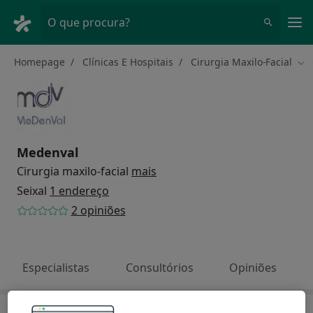
Men
O que procura?
Homepage
Clínicas E Hospitais
Cirurgia Maxilo-Facial
Mud
Medenval
Cirurgia maxilo-facial
mais
Seixal
1 endereço
2 opiniões
Especialistas
Consultórios
Opiniões
Busque em outras clínicas