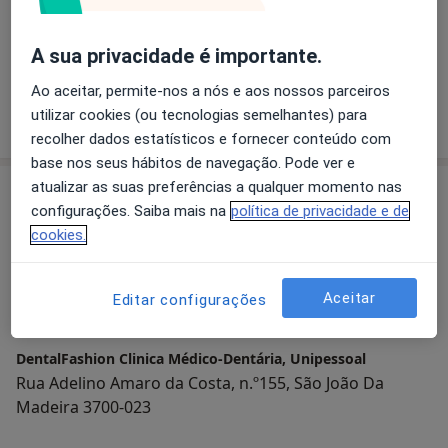
A sua privacidade é importante.
Dra. Raquel Reis
Dentista
Ao aceitar, permite-nos a nós e aos nossos parceiros
utilizar cookies (ou tecnologias semelhantes) para
recolher dados estatísticos e fornecer conteúdo com
base nos seus hábitos de navegação. Pode ver e
atualizar as suas preferências a qualquer momento nas
Consultório
configurações. Saiba mais na
política de privacidade e de
cookies.
Ampliar o mapa
Aceitar
Editar configurações
DentalFashion Clinica Médico-Dentária, Unipessoal
Rua Adelino Amaro da Costa, n.º155, São João Da
Madeira 3700-023