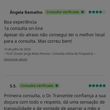
Ângela Ramalho
Consulta verificada
Â
Boa experiência
1a consulta on-line
Apesar do atraso não consegui ter o melhor local
para a consulta. Mas correu bem!
10 de julho de 2026
•
Prof. Doutor Jorge Mota Pereira
•
Consulta online de Psiquiatria
•
na opinião do utilizador Ângela Ramalho
Denunciar abuso
S.S.
Consulta verificada
S
Primeira consulta, o Dr. Transmite confiança a sua
doçura com todo o respeito, dá uma sensação de
tranquilidade e de vontade de agarrar a mão e