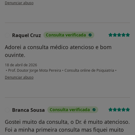
na opinião do utilizador A.C.
Denunciar abuso
Raquel Cruz
Consulta verificada
R
Adorei a consulta médico atencioso e bom
ouvinte.
18 de abril de 2026
•
Prof. Doutor Jorge Mota Pereira
•
Consulta online de Psiquiatria
•
na opinião do utilizador Raquel Cruz
Denunciar abuso
Branca Sousa
Consulta verificada
B
Gostei muito da consulta, o Dr. é muito atencioso.
Foi a minha primeira consulta mas fiquei muito