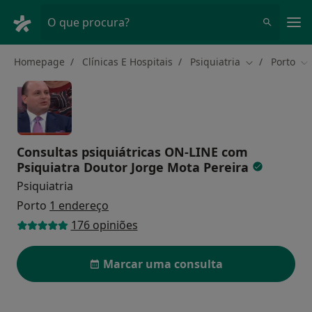
Men
O que procura?
Homepage
Clínicas E Hospitais
Psiquiatria
Porto
Mudar de cid
Mu
Consultas psiquiátricas ON-LINE com
Psiquiatra Doutor Jorge Mota Pereira
Psiquiatria
Porto
1 endereço
176 opiniões
Marcar uma consulta