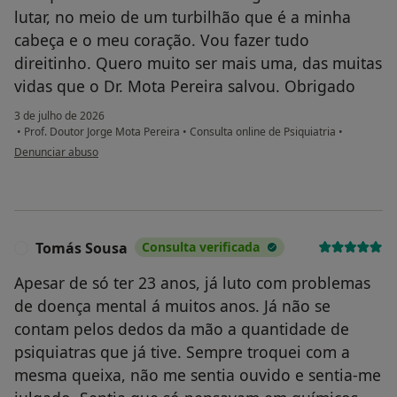
lutar, no meio de um turbilhão que é a minha
cabeça e o meu coração. Vou fazer tudo
direitinho. Quero muito ser mais uma, das muitas
vidas que o Dr. Mota Pereira salvou. Obrigado
3 de julho de 2026
•
Prof. Doutor Jorge Mota Pereira
•
Consulta online de Psiquiatria
•
na opinião do utilizador S.S.
Denunciar abuso
Tomás Sousa
Consulta verificada
T
Apesar de só ter 23 anos, já luto com problemas
de doença mental á muitos anos. Já não se
contam pelos dedos da mão a quantidade de
psiquiatras que já tive. Sempre troquei com a
mesma queixa, não me sentia ouvido e sentia-me