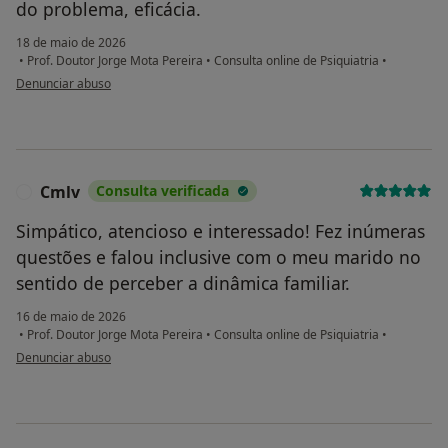
do problema, eficácia.
18 de maio de 2026
•
Prof. Doutor Jorge Mota Pereira
•
Consulta online de Psiquiatria
•
na opinião do utilizador C. M.
Denunciar abuso
Cmlv
Consulta verificada
C
Simpático, atencioso e interessado! Fez inúmeras
questões e falou inclusive com o meu marido no
sentido de perceber a dinâmica familiar.
16 de maio de 2026
•
Prof. Doutor Jorge Mota Pereira
•
Consulta online de Psiquiatria
•
na opinião do utilizador Cmlv
Denunciar abuso