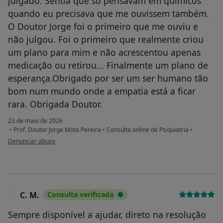
julgado. Sentia que só pensavam em químicos
quando eu precisava que me ouvissem também.
O Doutor Jorge foi o primeiro que me ouviu e
não julgou. Foi o primeiro que realmente criou
um plano para mim e não acrescentou apenas
medicação ou retirou... Finalmente um plano de
esperança.Obrigado por ser um ser humano tão
bom num mundo onde a empatia está a ficar
rara. Obrigada Doutor.
23 de maio de 2026
•
Prof. Doutor Jorge Mota Pereira
•
Consulta online de Psiquiatria
•
na opinião do utilizador Tomás Sousa
Denunciar abuso
C. M.
Consulta verificada
C
Sempre disponível a ajudar, direto na resolução