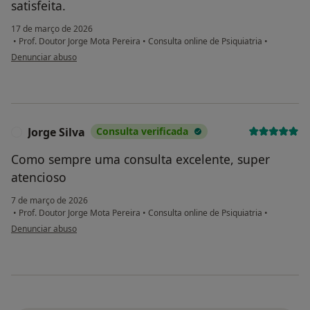
satisfeita.
17 de março de 2026
•
Prof. Doutor Jorge Mota Pereira
•
Consulta online de Psiquiatria
•
na opinião do utilizador Branca Sousa
Denunciar abuso
Jorge Silva
Consulta verificada
J
Como sempre uma consulta excelente, super
atencioso
7 de março de 2026
•
Prof. Doutor Jorge Mota Pereira
•
Consulta online de Psiquiatria
•
na opinião do utilizador Jorge Silva
Denunciar abuso