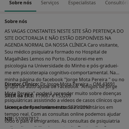
Sobre nós
Serviços
Especialistas
Consultóri
Sobre nós
AS VAGAS CONSTANTES NESTE SITE SÃO PERTENÇA DO
SITE DOCTORALIA E NÃO ESTÃO DISPONÍVEIS NA
AGENDA NORMAL DA NOSSA CLÍNICA Caro visitante,
Sou médico psiquiatra formado no Hospital de
Magalhães Lemos no Porto. Doutorei-me em
psicologia na Universidade do Minho e pós-graduei-
me em psicoterapia cognitivo-comportamental. Na
minha página do facebook "Jorge Mota Pereira " ou no
Diretor Clínico:
Dr. Jorge Mota Pereira – OM 43691
grupo de auto-ajuda do Facebook "Amigos de Jorge
Mota Pereira" poderá aprender muito sobre doenças
SRER da ERS:
119667 e 153209
psiquiátricas assistindo a vídeos de casos clínicos que
temos acompanhado e tratado e comentários em
Licença de funcionamento:
5829/2013
tempo real. Com as consultas online podemos ajudar
NIF:
510097812
todo o país e emigrantes. As consultas de psiquiatria
online disponibilizadas neste site Doctoralia são