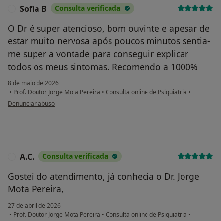
Sofia B
Consulta verificada
S
O Dr é super atencioso, bom ouvinte e apesar de
estar muito nervosa após poucos minutos sentia-
me super a vontade para conseguir explicar
todos os meus sintomas. Recomendo a 1000%
8 de maio de 2026
•
Prof. Doutor Jorge Mota Pereira
•
Consulta online de Psiquiatria
•
na opinião do utilizador Sofia B
Denunciar abuso
A.C.
Consulta verificada
A
Gostei do atendimento, já conhecia o Dr. Jorge
Mota Pereira,
27 de abril de 2026
•
Prof. Doutor Jorge Mota Pereira
•
Consulta online de Psiquiatria
•