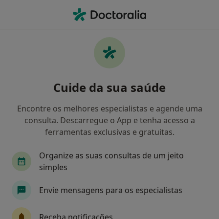
Men
Afasia • Leiria, Leiria
Filters
• 1
Mapa
Afasia, Leiria
Cuide da sua saúde
Como classificamos os resultados
Encontre os melhores especialistas e agende uma
consulta. Descarregue o App e tenha acesso a
Qual é a especialização que procura?
ferramentas exclusivas e gratuitas.
Terapeuta da fala
Psicólogo
Acupuntor
Organize as suas consultas de um jeito
simples
Envie mensagens para os especialistas
Receba notificações