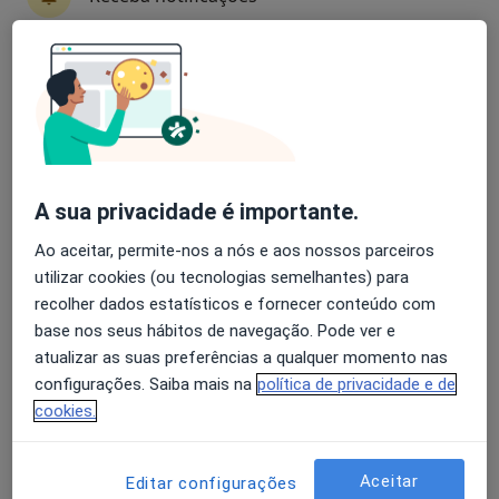
PsicoAjuda Clínica Médica
Avaliação dos usuários: 4,6 na Play Store e 4,2 na
·
Mais
Acupuntor, Alergologista, Anestesiologista
Apple
Travessa Pero Alvito, 23 (Lj 2/3), Leiria
•
Mapa
PsicoAjuda Clínica Médica
A sua privacidade é importante.
Consulta online
Preço não disponível
Mostrar mais serviços
Ao aceitar, permite-nos a nós e aos nossos parceiros
utilizar cookies (ou tecnologias semelhantes) para
Nenhum profissional neste centro médico tem consultas disponíveis
recolher dados estatísticos e fornecer conteúdo com
Mostrar perfil
base nos seus hábitos de navegação. Pode ver e
atualizar as suas preferências a qualquer momento nas
configurações. Saiba mais na
política de privacidade e de
cookies.
Aceitar
Editar configurações