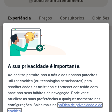
Solicite um atendimento
Experiência
Preços
Consultórios
Opiniões
Experiência
Especialista em Cirurgia Plástica, Reconstrutiva e
Estética
Cirurgia da pele
A sua privacidade é importante.
Cirurgia reconstrutiva e estética da mama
Cirurgia do contorno corporal
Ao aceitar, permite-nos a nós e aos nossos parceiros
Reconstrução da cabeça e pescoço
utilizar cookies (ou tecnologias semelhantes) para
Sobre mim
Cirurgia da mão
mais
recolher dados estatísticos e fornecer conteúdo com
base nos seus hábitos de navegação. Pode ver e
Principais doenças tratadas
atualizar as suas preferências a qualquer momento nas
Lipoma
Deformidades Adquiridas Da Orelha
configurações. Saiba mais na
política de privacidade e de
Alterações Do Peso Corporal
Assimetria Facial
cookies.