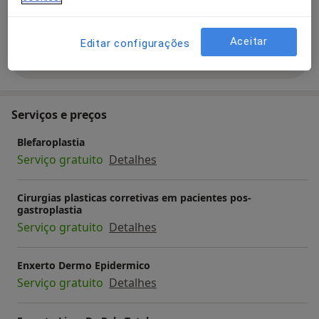
a11y_sr_more_d
Queimaduras por Corrente Elétrica
+6
Aceitar
Editar configurações
Mostrar mais detalhes
sobre a experiência
Serviços e preços
Blefaroplastia
Serviço gratuito
Detalhes
Cirurgias plasticas corretivas em pacientes pos-
gastroplastia
Serviço gratuito
Detalhes
Enxerto Dermo Epidermico
Serviço gratuito
Detalhes