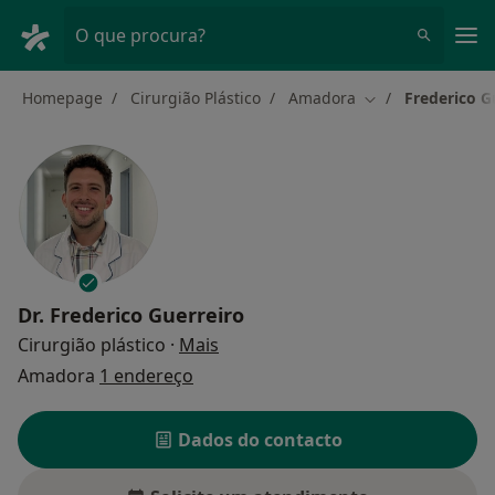
Men
O que procura?
Homepage
Cirurgião Plástico
Amadora
Frederico G
Mudar de cidade
Dr.
Frederico Guerreiro
sobre as especializações
Cirurgião plástico
·
Mais
Amadora
1 endereço
Dados do contacto