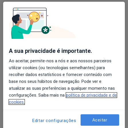
Ceap - Centro Enfermagem Avenida
Pombal,Lda
·
Cirurgião geral, Acupuntor, Especialista em análises clínicas
Mais
4 opiniões
Edificio S, N237 n°8 Alto da Granja - Parque Industrial Manuel da Mota, Pombal
•
Mapa
Ceap - Centro Enfermagem Avenida Pombal,Lda
A sua privacidade é importante.
Nenhum profissional neste centro médico tem consultas disponíveis
Ao aceitar, permite-nos a nós e aos nossos parceiros
utilizar cookies (ou tecnologias semelhantes) para
Mostrar perfil
recolher dados estatísticos e fornecer conteúdo com
base nos seus hábitos de navegação. Pode ver e
atualizar as suas preferências a qualquer momento nas
configurações. Saiba mais na
política de privacidade e de
cookies.
Aceitar
Editar configurações