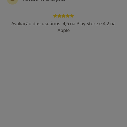
Dr. Joao Franklin Souto Goncalves
Avaliação dos usuários: 4,6 na Play Store e 4,2 na
Cirurgião geral, Cirurgião vascular
Apple
•
Mapa
Rua Guerra Junqueiro Nr.397 4150-389 Porto
Consulta online
Preço não disponível
Esse especialista não oferece agendamento online para esse endereço.
Solicite um atendimento