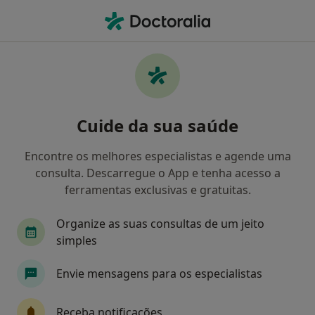
Men
Cirurgião Geral
Filters
Mapa
Cirurgiões gerais
Cuide da sua saúde
Como classificamos os resultados
Encontre os melhores especialistas e agende uma
consulta. Descarregue o App e tenha acesso a
Escolha a localidade para a qual procura o especialista.
ferramentas exclusivas e gratuitas.
Lisboa
Porto
Coimbra
Braga
Fu
Organize as suas consultas de um jeito
simples
Envie mensagens para os especialistas
Receba notificações