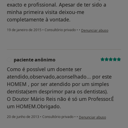
exacto e profissional. Apesar de ter sido a
minha primeira visita deixou-me
completamente à vontade.
na opinião do utilizador paci
19 de janeiro de 2015
•
Consultório privado
•
•
Denunciar abuso
paciente anônimo
P
Como é possível um doente ser
atendido,observado,aconselhado... por este
HOMEM , por ser atendido por um simples
dentista(sem desprimor para os dentistas).
O Doutor Mário Reis não é só um Professor.É
um HOMEM.Obrigado.
na opinião do utilizador pacie
20 de junho de 2013
•
Consultório privado
•
•
Denunciar abuso