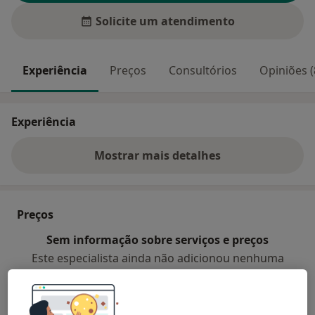
Solicite um atendimento
Experiência
Preços
Consultórios
Opiniões (
Experiência
Mostrar mais detalhes
sobre a experiência
Preços
Sem informação sobre serviços e preços
Este especialista ainda não adicionou nenhuma
informação sobre serviços