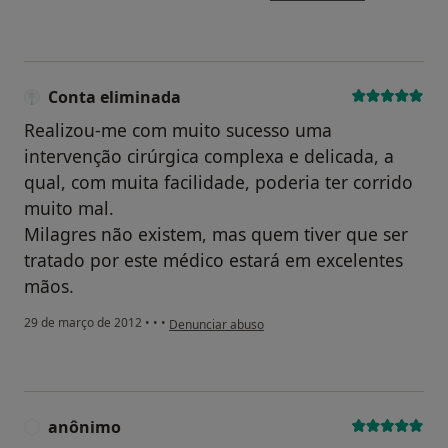
Conta eliminada
Realizou-me com muito sucesso uma
intervenção cirúrgica complexa e delicada, a
qual, com muita facilidade, poderia ter corrido
muito mal.
Milagres não existem, mas quem tiver que ser
tratado por este médico estará em excelentes
mãos.
na opinião do utilizador Conta eliminada
29 de março de 2012
•
•
•
Denunciar abuso
anônimo
A