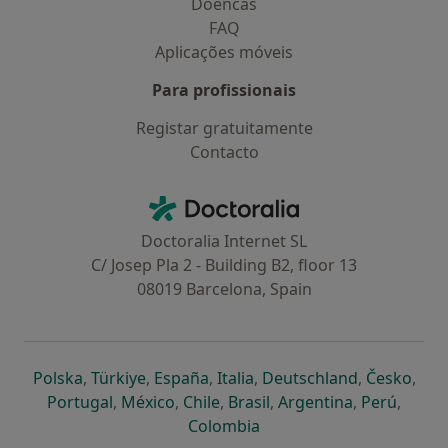
Doencas
FAQ
Aplicações móveis
Para profissionais
Registar gratuitamente
Contacto
Contacto
Doctoralia - Homepage
Doctoralia Internet SL
C/ Josep Pla 2 - Building B2, floor 13
08019 Barcelona, Spain
abre num novo separador
abre num novo separador
abre num novo separador
abre num novo separado
abre num n
abre
Polska
,
Türkiye
,
España
,
Italia
,
Deutschland
,
Česko
,
abre num novo separador
abre num novo separador
abre num novo separador
abre num novo separa
abre num no
abre n
Portugal
,
México
,
Chile
,
Brasil
,
Argentina
,
Perú
,
abre num novo separad
Colombia