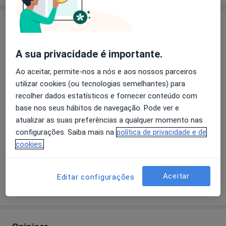
Consultório
Consultório privado
A sua privacidade é importante.
R Sá Bandeira 562,1º-E,
Porto
Ao aceitar, permite-nos a nós e aos nossos parceiros
utilizar cookies (ou tecnologias semelhantes) para
Ampliar o mapa
abre num novo separador
recolher dados estatísticos e fornecer conteúdo com
base nos seus hábitos de navegação. Pode ver e
Disponibilidade
atualizar as suas preferências a qualquer momento nas
Este especialista não disponibiliza reservas online
configurações. Saiba mais na
política de privacidade e de
nesta morada
cookies.
O que posso fazer agora?
Aceitar
Editar configurações
Mostrar mais detalhes
sobre o endereço