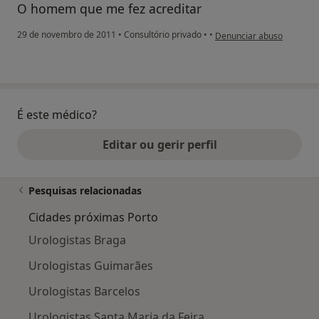
O homem que me fez acreditar
na opinião do utilizador 
29 de novembro de 2011
•
Consultório privado
•
•
Denunciar abuso
É este médico?
Editar ou gerir perfil
Pesquisas relacionadas
Cidades próximas Porto
Urologistas Braga
Urologistas Guimarães
Urologistas Barcelos
Urologistas Santa Maria da Feira