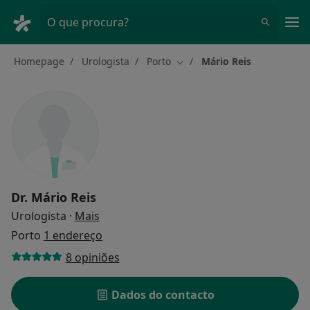
Men
O que procura?
Homepage
Urologista
Porto
Mário Reis
Mudar de cidade
Dr.
Mário Reis
sobre as especializações
Urologista
·
Mais
Porto
1 endereço
8 opiniões
Dados do contacto