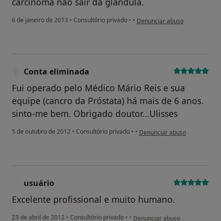
carcinoma não sair da glândula.
na opinião do utilizador Conta
6 de janeiro de 2013
•
Consultório privado
•
•
Denunciar abuso
Conta eliminada
Fui operado pelo Médico Mário Reis e sua
equipe (cancro da Próstata) há mais de 6 anos.
sinto-me bem. Obrigado doutor...Ulisses
na opinião do utilizador Cont
5 de outubro de 2012
•
Consultório privado
•
•
Denunciar abuso
usuário
U
Excelente profissional e muito humano.
na opinião do utilizador usuário
23 de abril de 2012
•
Consultório privado
•
•
Denunciar abuso