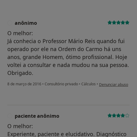
anônimo
A
O melhor:
Já conhecia o Professor Mário Reis quando fui
operado por ele na Ordem do Carmo há uns
anos, grande Homem, ótimo profissional. Hoje
voltei a consultar e nada mudou na sua pessoa.
Obrigado.
na opinião do utiliza
8 de março de 2016
•
Consultório privado
•
Cálculos
•
Denunciar abuso
paciente anônimo
P
O melhor:
Experiente, paciente e elucidativo. Diagnóstico