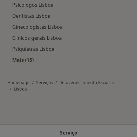
Psicólogos Lisboa
Dentistas Lisboa
Ginecologistas Lisboa
Clinicos gerais Lisboa
Psiquiatras Lisboa
Mais (15)
Mais na categoria: Os médicos mais procurado
Homepage
Serviços
Rejuvenescimento Facial
Mudar de c
Lisboa
Serviço