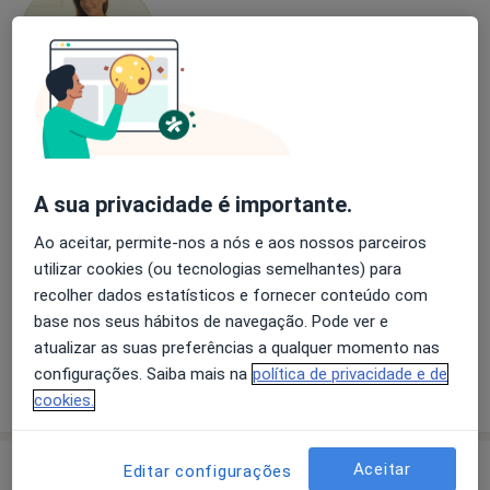
Dra. Sofia Santareno
Cirurgião plástico, Médico estético
A sua privacidade é importante.
27 opiniões
Ao aceitar, permite-nos a nós e aos nossos parceiros
Largo Luzia Maria Martins, 1B, Lisboa
•
Mapa
utilizar cookies (ou tecnologias semelhantes) para
The Dr Pure Clinic
recolher dados estatísticos e fornecer conteúdo com
Rejuvenescimento facial
350 €
base nos seus hábitos de navegação. Pode ver e
Esse especialista não oferece agendamento online para esse endereço.
atualizar as suas preferências a qualquer momento nas
configurações. Saiba mais na
política de privacidade e de
Solicite um atendimento
cookies.
Aceitar
Editar configurações