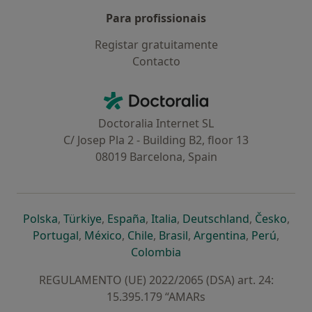
Para profissionais
Registar gratuitamente
Contacto
Contacto
Doctoralia - Homepage
Doctoralia Internet SL
C/ Josep Pla 2 - Building B2, floor 13
08019 Barcelona, Spain
abre num novo separador
abre num novo separador
abre num novo separador
abre num novo separado
abre num n
abre
Polska
,
Türkiye
,
España
,
Italia
,
Deutschland
,
Česko
,
abre num novo separador
abre num novo separador
abre num novo separador
abre num novo separa
abre num no
abre n
Portugal
,
México
,
Chile
,
Brasil
,
Argentina
,
Perú
,
abre num novo separad
Colombia
REGULAMENTO (UE) 2022/2065 (DSA) art. 24:
15.395.179 “AMARs