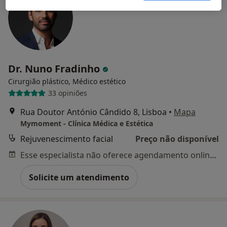
Dr. Nuno Fradinho
Cirurgião plástico, Médico estético
33 opiniões
Rua Doutor António Cândido 8, Lisboa
•
Mapa
Mymoment - Clínica Médica e Estética
Rejuvenescimento facial
Preço não disponível
Esse especialista não oferece agendamento online para esse endereço.
Solicite um atendimento