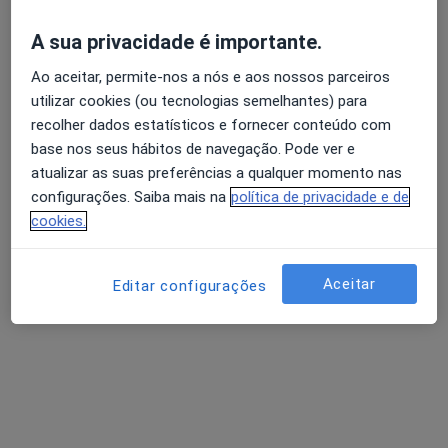
A sua privacidade é importante.
Dra. Margarida Garcês
Ao aceitar, permite-nos a nós e aos nossos parceiros
Avaliação dos usuários: 4,6 na Play Store e 4,2 na
utilizar cookies (ou tecnologias semelhantes) para
Psicólogo
Apple
recolher dados estatísticos e fornecer conteúdo com
Avenida da Igreja n36, Celeirós Brg
•
Mapa
base nos seus hábitos de navegação. Pode ver e
Clínica Tear
atualizar as suas preferências a qualquer momento nas
Psicologia Clínica e da Saúde
Preço não disponível
configurações. Saiba mais na
política de privacidade e de
cookies.
Esse especialista não oferece agendamento online para esse endereço.
Solicite um atendimento
Aceitar
Editar configurações
Pesquisas relacionadas
Serviços relacionados em Guimarães
Primeira consulta Psicologia Guimarães