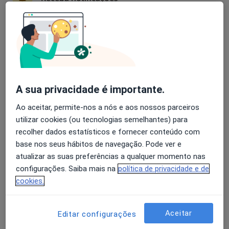
Dra. Synara Tolentino
Avaliação dos usuários: 4,6 na Play Store e 4,2 na
Endocrinologista
Apple
95 opiniões
Rua Dom Domingos da Apresentação Fernandes,12, Edf Green Park, Aveiro
•
Mapa
A sua privacidade é importante.
Ser e Crescer Serviços Clínicos
Ao aceitar, permite-nos a nós e aos nossos parceiros
Primeira consulta Endocrinologia
desde 80 €
utilizar cookies (ou tecnologias semelhantes) para
Esse especialista não oferece agendamento online para esse endereço.
recolher dados estatísticos e fornecer conteúdo com
base nos seus hábitos de navegação. Pode ver e
Solicite um atendimento
atualizar as suas preferências a qualquer momento nas
configurações. Saiba mais na
política de privacidade e de
cookies.
Aceitar
Editar configurações