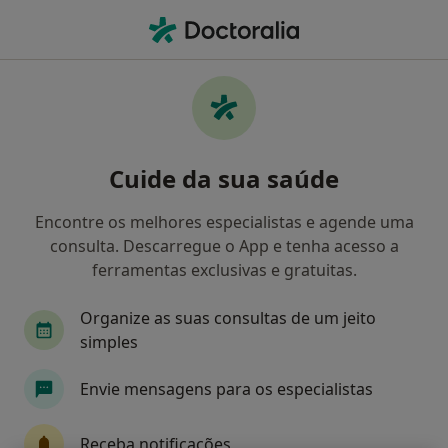
Men
Primeira Consulta Endocrinologia • Aveiro, Aveiro
Filters
• 1
Mapa
Primeira consulta Endocrinologia, Aveiro
Cuide da sua saúde
Como classificamos os resultados
Encontre os melhores especialistas e agende uma
consulta. Descarregue o App e tenha acesso a
Qual é a especialização que procura?
ferramentas exclusivas e gratuitas.
Endocrinologista
Organize as suas consultas de um jeito
simples
Envie mensagens para os especialistas
Receba notificações