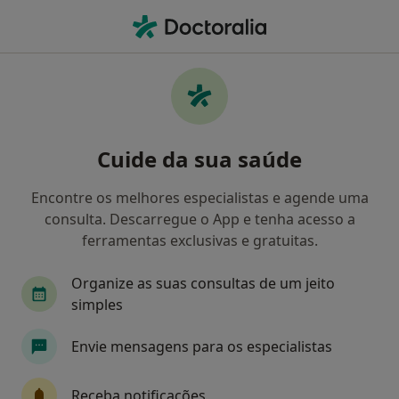
Men
Exodontia Dentária • Viseu, Viseu
Filters
• 1
Mapa
Exodontia Dentária, Viseu
Cuide da sua saúde
Como classificamos os resultados
Encontre os melhores especialistas e agende uma
consulta. Descarregue o App e tenha acesso a
Qual é a especialização que procura?
ferramentas exclusivas e gratuitas.
Dentista
Organize as suas consultas de um jeito
simples
Envie mensagens para os especialistas
Receba notificações