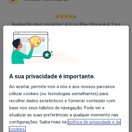
Dra. Marta André
Avaliação dos usuários: 4,6 na Play Store e 4,2 na
Dentista
Apple
3 opiniões
Viseu
•
Mapa
Viseu
Exodontia Dentária
Preço não disponível
Esse especialista não oferece agendamento online para esse endereço.
A sua privacidade é importante.
Solicite um atendimento
Ao aceitar, permite-nos a nós e aos nossos parceiros
utilizar cookies (ou tecnologias semelhantes) para
recolher dados estatísticos e fornecer conteúdo com
base nos seus hábitos de navegação. Pode ver e
atualizar as suas preferências a qualquer momento nas
configurações. Saiba mais na
política de privacidade e de
cookies.