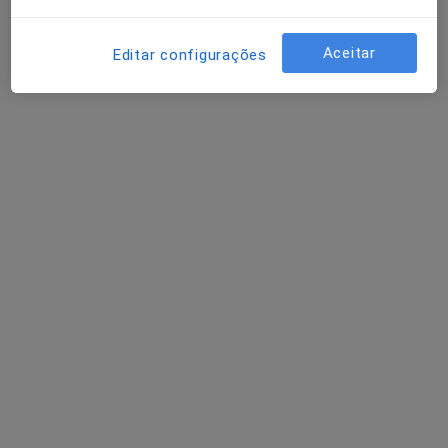
Aceitar
Editar configurações
Marta Farias
Dentista
Rua Conselheiro Afonso Melo n39, 2 esq. , Viseu
•
Mapa
Clínica Dentária Conselheiro Afonso Melo
Exodontia Dentária
Preço não disponível
Esse especialista não oferece agendamento online para esse endereço.
Solicite um atendimento