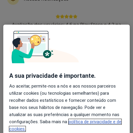
Marta Farias
Avaliação dos usuários: 4,6 na Play Store e 4,2 na
Dentista
Apple
Rua Conselheiro Afonso Melo n39, 2 esq. , Viseu
•
Mapa
Clínica Dentária Conselheiro Afonso Melo
Aparelho Fixo
Preço não disponível
Esse especialista não oferece agendamento online para esse endereço.
A sua privacidade é importante.
Solicite um atendimento
Ao aceitar, permite-nos a nós e aos nossos parceiros
utilizar cookies (ou tecnologias semelhantes) para
recolher dados estatísticos e fornecer conteúdo com
base nos seus hábitos de navegação. Pode ver e
atualizar as suas preferências a qualquer momento nas
configurações. Saiba mais na
política de privacidade e de
cookies.