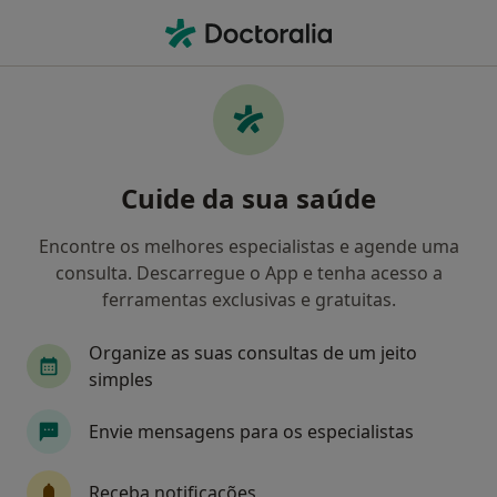
Men
Aparelho Fixo • Viseu, Viseu
Filters
• 1
Mapa
Aparelho Fixo, Viseu
Cuide da sua saúde
Como classificamos os resultados
Encontre os melhores especialistas e agende uma
consulta. Descarregue o App e tenha acesso a
Qual é a especialização que procura?
ferramentas exclusivas e gratuitas.
Dentista
Organize as suas consultas de um jeito
simples
Envie mensagens para os especialistas
Receba notificações