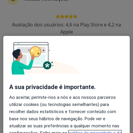
1 opinião
R Conselheiro Sousa Macedo 167, Viseu
•
Mapa
Csh-Centro Saúde Familiar de Viseu
Avaliação dos usuários: 4,6 na Play Store e 4,2 na
Esse especialista não oferece agendamento online para esse endereço.
Apple
Solicite um atendimento
A sua privacidade é importante.
Ao aceitar, permite-nos a nós e aos nossos parceiros
utilizar cookies (ou tecnologias semelhantes) para
Renato Simões Sousa
recolher dados estatísticos e fornecer conteúdo com
Acupuntor
base nos seus hábitos de navegação. Pode ver e
Rua João Matos Ferreira 88, Tondela
•
Mapa
atualizar as suas preferências a qualquer momento nas
Centro Médico de Tondela
configurações. Saiba mais na
política de privacidade e de