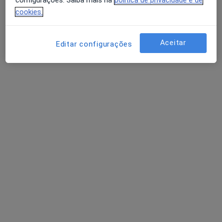
cookies.
Esse especialista não oferece agendamento online para esse endereço.
Solicite um atendimento
Aceitar
Editar configurações
Dr. Fernando Sousa dos Santos
Acupuntor
Morada 1
Morada 2
Quinta da Saudade, lote 228, 1ºV, Viseu
•
Mapa