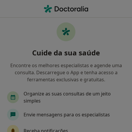
Men
Acupuntor • Viseu, Viseu
Filters
Mapa
Acupuntores em Viseu
Cuide da sua saúde
Como classificamos os resultados
Encontre os melhores especialistas e agende uma
consulta. Descarregue o App e tenha acesso a
ferramentas exclusivas e gratuitas.
Organize as suas consultas de um jeito
simples
Envie mensagens para os especialistas
Dr. Paulo Borges
Acupuntor
Receba notificações