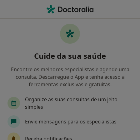
Men
Branqueamento Dentário • Viseu, Viseu
Filters
• 1
Mapa
Branqueamento Dentário, Viseu
Cuide da sua saúde
Como classificamos os resultados
Encontre os melhores especialistas e agende uma
consulta. Descarregue o App e tenha acesso a
Qual é a especialização que procura?
ferramentas exclusivas e gratuitas.
Dentista
Organize as suas consultas de um jeito
simples
Envie mensagens para os especialistas
Receba notificações