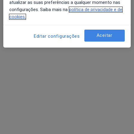
atualizar as suas preferências a qualquer momento nas
configurações. Saiba mais na
política de privacidade e de
cookies.
Marta Farias
Dentista
Aceitar
Editar configurações
Rua Conselheiro Afonso Melo n39, 2 esq. , Viseu
•
Mapa
Clínica Dentária Conselheiro Afonso Melo
Branqueamento Dentário
Preço não disponível
Esse especialista não oferece agendamento online para esse endereço.
Solicite um atendimento