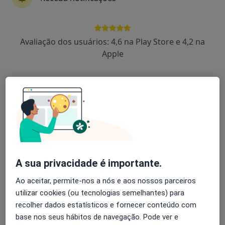
Dra. Marta André
Avaliação dos usuários: 4,6 na Play Store e 4,2 na
Dentista
Apple
3 opiniões
Viseu
•
Mapa
Viseu
Branqueamento Dentário
Preço não disponível
Esse especialista não oferece agendamento online para esse endereço.
Solicite um atendimento
A sua privacidade é importante.
Ao aceitar, permite-nos a nós e aos nossos parceiros
utilizar cookies (ou tecnologias semelhantes) para
recolher dados estatísticos e fornecer conteúdo com
base nos seus hábitos de navegação. Pode ver e