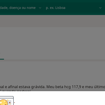
dade, doença ou nome
p. ex. Lisboa
s
l e afinal estava grávida. Meu beta hcg 117,9 e meu último
 E quando poderei…