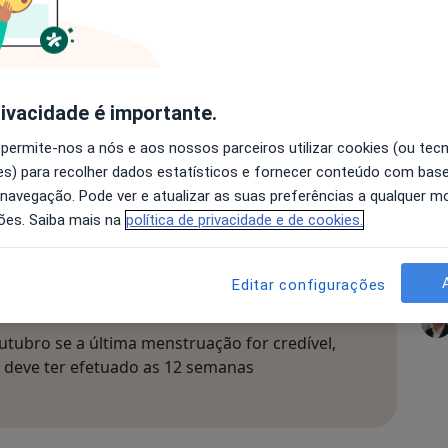
 estava grávida.O valor da beta Hcg é ainda um
tempo. Para determinar o tempo de gravidez tem
rivacidade é importante.
 permite-nos a nós e aos nossos parceiros utilizar cookies (ou tec
s) para recolher dados estatísticos e fornecer conteúdo com bas
 navegação. Pode ver e atualizar as suas preferências a qualquer 
ões. Saiba mais na
política de privacidade e de cookies.
 23 de setembro.
ngravidado?
Editar configurações
utubro se a última menstruação for credível,
e deve ter efetuado as 12 semanas