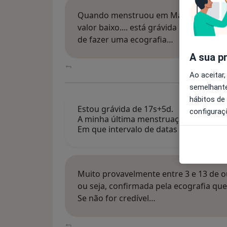
Quando menstruou em Março ainda não
valor baixo.... está grávida de pouco 
de fazer uma ecografia…
A sua p
Ao aceitar,
semelhante
hábitos de
Estou grávida de 17s+5d.
configuraç
A minha última menstruação foi no dia
Em que intervalo de datas posso ter e
Muito provavelmente entre 3 e 13 de o
ou seja, confirmada pela ecografia qu
Se não for credível…