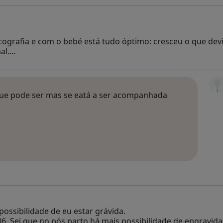
cografia e com o bebé está tudo óptimo: cresceu o que devi
mal.…
 que pode ser mas se eatá a ser acompanhada
possibilidade de eu estar grávida.
06. Sei que no pós parto há mais possibilidade de engravida