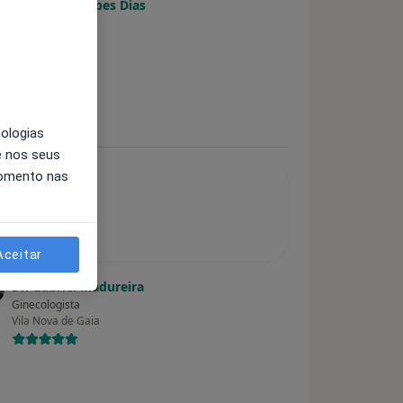
Dra. Ivone Lopes Dias
Ginecologista
Lisboa
nologias
e nos seus
momento nas
Aceitar
Dr. Gabriel Madureira
Ginecologista
Vila Nova de Gaia