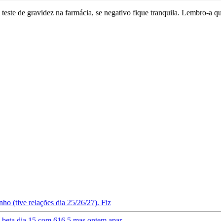
este de gravidez na farmácia, se negativo fique tranquila. Lembro-a que 
ho (tive relações dia 25/26/27). Fiz
do beta dia 15 com 616.5 mas ontem apar