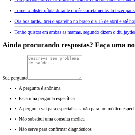
Tomei o blister pílula durante o mês corretamente. Ia fazer paus
Ola boa tarde.. tirei o aparelho no braço dia 15 de abril e até ho
Tenho quistos em ambas as mamas, segundo dizem o diu jaydes
Ainda procurando respostas? Faça uma no
Sua pergunta
•
A pergunta é anônima
•
Faça uma pergunta específica
•
A pergunta vai para especialistas, não para um médico especí
•
Não substitui uma consulta médica
•
Não serve para confirmar diagnósticos