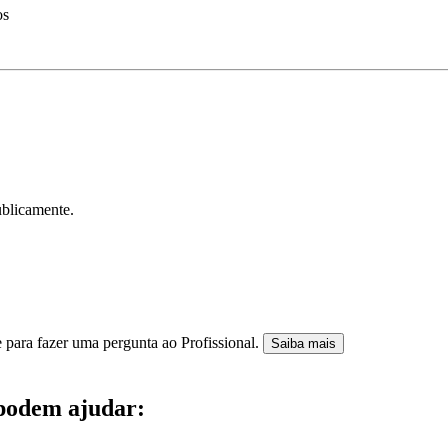
os
ublicamente.
 para fazer uma pergunta ao Profissional.
Saiba mais
 podem ajudar: