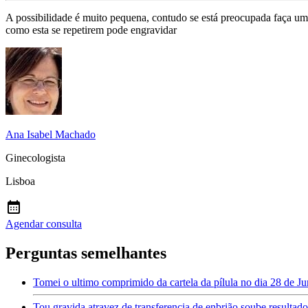
A possibilidade é muito pequena, contudo se está preocupada faça um t
como esta se repetirem pode engravidar
Ana Isabel Machado
Ginecologista
Lisboa
Agendar consulta
Perguntas semelhantes
Tomei o ultimo comprimido da cartela da pílula no dia 28 de Jun
Tou gravida atravez de transferencia de enbrião soube resulta