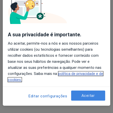
Especialistas - cesariana exclusivamente
para hospitais amigos da crianca
Avaliação dos usuários: 4,6 na Play Store e 4,2 na
Apple
Adelaide Justiça
A sua privacidade é importante.
Ao aceitar, permite-nos a nós e aos nossos parceiros
Ginecologista
utilizar cookies (ou tecnologias semelhantes) para
Porto
recolher dados estatísticos e fornecer conteúdo com
base nos seus hábitos de navegação. Pode ver e
Alberto Custódio
atualizar as suas preferências a qualquer momento nas
configurações. Saiba mais na
política de privacidade e de
Ginecologista
cookies.
Espinho
Aceitar
Editar configurações
Alberto Custódio Oliveira da Silva
Ginecologista