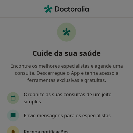
Men
Avaliação Psicológica • Lagos, Faro
Filters
• 1
Mapa
Avaliação Psicológica, Lagos
Cuide da sua saúde
Como classificamos os resultados
Encontre os melhores especialistas e agende uma
consulta. Descarregue o App e tenha acesso a
Qual é a especialização que procura?
ferramentas exclusivas e gratuitas.
Psicólogo
Terapeuta alternativo
Organize as suas consultas de um jeito
simples
Dentista
Nutricionista
Envie mensagens para os especialistas
Terapeuta da fala
Receba notificações