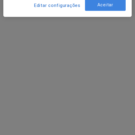
Aceitar
Editar configurações
Vânia Maio
Psicólogo
2 opiniões
Rua Salgueiro Maia Lote 29 Loja C, Lagos
•
Mapa
Vânia Maio
Avaliação Psicológica
Preço não disponível
Esse especialista não oferece agendamento online para esse endereço.
Solicite um atendimento