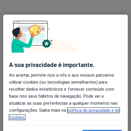
Dra. Sónia Silva
Psicólogo
1 opinião
A sua privacidade é importante.
Morada 1
Morada 2
Ao aceitar, permite-nos a nós e aos nossos parceiros
utilizar cookies (ou tecnologias semelhantes) para
Avenida S. João de Deus, Lote 1, Portimão
•
Mapa
recolher dados estatísticos e fornecer conteúdo com
Clínica Oliveira Silva
base nos seus hábitos de navegação. Pode ver e
Avaliação Psicológica
Preço não disponível
atualizar as suas preferências a qualquer momento nas
configurações. Saiba mais na
política de privacidade e de
Esse especialista não oferece agendamento online para esse endereço.
cookies.
Solicite um atendimento