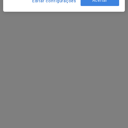
Aceitar
Editar configurações
Dra. Sónia Silva
Psicólogo
1 opinião
Morada 1
Morada 2
Avenida S. João de Deus, Lote 1, Portimão
•
Mapa
Clínica Oliveira Silva
Primeira consulta Psicologia
Preço não disponível
Esse especialista não oferece agendamento online para esse endereço.
Solicite um atendimento