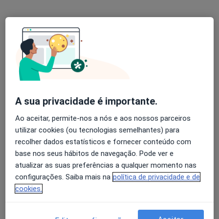
Dra. Matilde Heijselaar
Psicólogo
Lagos, Lagos
•
Mapa
Shaping the future
Primeira consulta Psicologia
desde 60 €
A sua privacidade é importante.
Esse especialista não oferece agendamento online para esse endereço.
Ao aceitar, permite-nos a nós e aos nossos parceiros
Solicite um atendimento
utilizar cookies (ou tecnologias semelhantes) para
recolher dados estatísticos e fornecer conteúdo com
base nos seus hábitos de navegação. Pode ver e
atualizar as suas preferências a qualquer momento nas
configurações. Saiba mais na
política de privacidade e de
cookies.