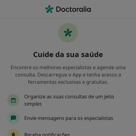
Men
Primeira Consulta Psicologia • Lagos, Faro
Filters
• 1
Mapa
Primeira consulta Psicologia, Lagos
Cuide da sua saúde
Como classificamos os resultados
Encontre os melhores especialistas e agende uma
consulta. Descarregue o App e tenha acesso a
Qual é a especialização que procura?
ferramentas exclusivas e gratuitas.
Psicólogo
Dentista
Terapeuta alternativo
Organize as suas consultas de um jeito
simples
Envie mensagens para os especialistas
Receba notificações