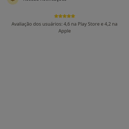
Dra. Sara Paiva
Avaliação dos usuários: 4,6 na Play Store e 4,2 na
Psicólogo
Apple
91 opiniões
Portimão
•
Mapa
Consultório de Psicologia Online - Portimão
Primeira consulta Psicologia
60 €
Esse especialista não oferece agendamento online para esse endereço.
Solicite um atendimento