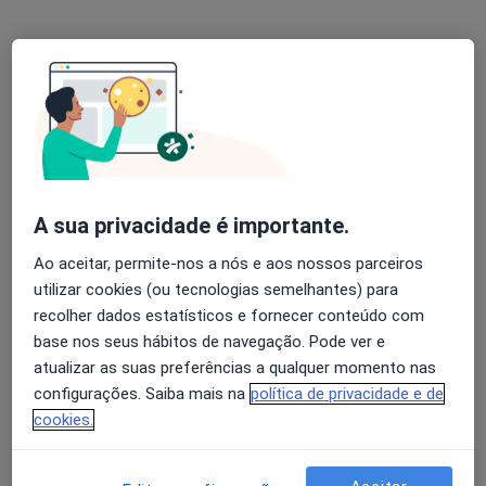
Dra. Sílvia Pona
Psicólogo
Lagos
•
Mapa
A sua privacidade é importante.
Consultório privado
Ao aceitar, permite-nos a nós e aos nossos parceiros
Consulta psicológica da criança
Preço não disponível
utilizar cookies (ou tecnologias semelhantes) para
Esse especialista não oferece agendamento online para esse endereço.
recolher dados estatísticos e fornecer conteúdo com
base nos seus hábitos de navegação. Pode ver e
Solicite um atendimento
atualizar as suas preferências a qualquer momento nas
configurações. Saiba mais na
política de privacidade e de
cookies.