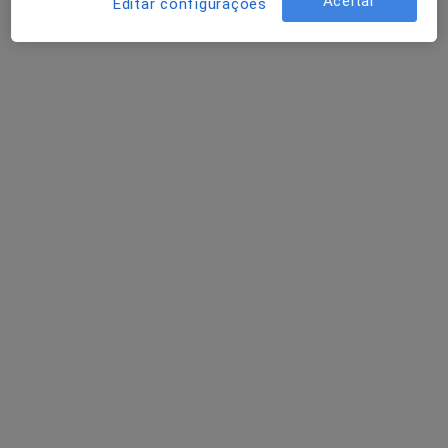
Aceitar
Editar configurações
Dra. Margarida Ferreira
Psicólogo
Rua de Olivença 24a, Portimão
•
Mapa
Margarida Ferreira
Consulta psicológica da criança
Preço não disponível
Esse especialista não oferece agendamento online para esse endereço.
Solicite um atendimento