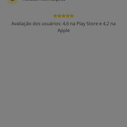
Dra. Sónia Silva
Avaliação dos usuários: 4,6 na Play Store e 4,2 na
Psicólogo
Apple
1 opinião
Morada 1
Morada 2
Avenida S. João de Deus, Lote 1, Portimão
•
Mapa
Clínica Oliveira Silva
Consulta psicológica da criança
Preço não disponível
Esse especialista não oferece agendamento online para esse endereço.
Solicite um atendimento