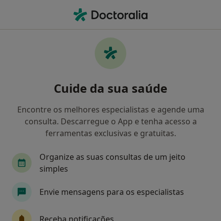
Men
Consulta Psicológica Da Criança • Lagos, Faro
Filters
• 1
Mapa
Consulta psicológica da criança, Lagos
Cuide da sua saúde
Como classificamos os resultados
Encontre os melhores especialistas e agende uma
consulta. Descarregue o App e tenha acesso a
Qual é a especialização que procura?
ferramentas exclusivas e gratuitas.
Psicólogo
Terapeuta alternativo
Dentista
Organize as suas consultas de um jeito
simples
Envie mensagens para os especialistas
Receba notificações