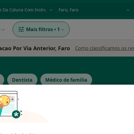
dade, doença ou nome
p. ex. Lisboa
e
Mais filtros
•
1
ao Por Via Anterior, Faro
Como classificamos os re
Dentista
Médico de família
mikail
Hoje
Amanhã
Dom,
7 Ago
8 Ago
9 Ago
10 Ago