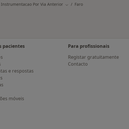
Instrumentacao Por Via Anterior
Faro
Mudar de cidade
s pacientes
Para profissionais
os
Registar gratuitamente
s
Contacto
tas e respostas
os
as
ções móveis