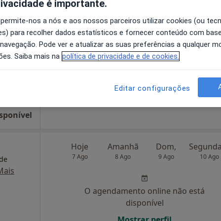
rivacidade é importante.
 permite-nos a nós e aos nossos parceiros utilizar cookies (ou tec
O agendamento online não está
s) para recolher dados estatísticos e fornecer conteúdo com bas
disponível
 navegação. Pode ver e atualizar as suas preferências a qualquer 
Solicite um atendimento
ões. Saiba mais na
política de privacidade e de cookies.
Morada 4
Editar configurações
sponível
Hoje
Amanhã
Dom,
7 Ago
8 Ago
9 Ago
10 Ago
 de
Mais
O agendamento online não está
disponível
Mostrar perfil