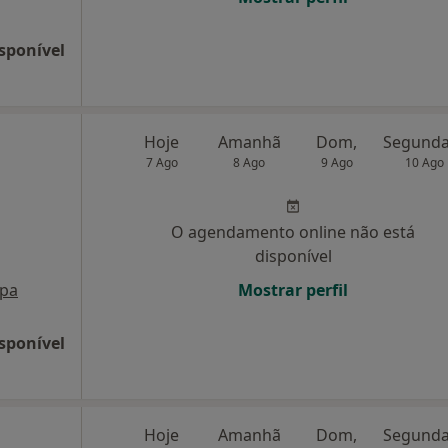
sponível
Hoje
Amanhã
Dom,
7 Ago
8 Ago
9 Ago
10 Ago
O agendamento online não está
disponível
pa
Mostrar perfil
sponível
Hoje
Amanhã
Dom,