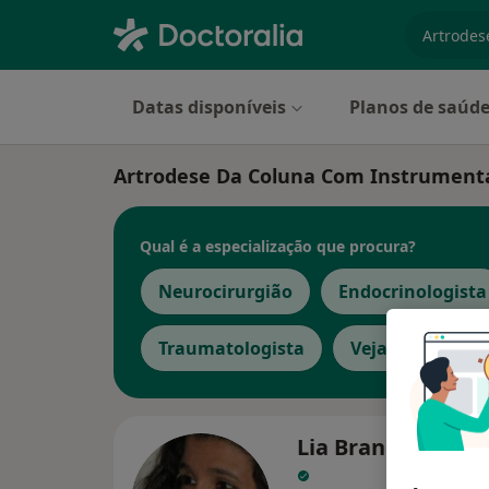
especiali
Datas disponíveis
Planos de saúd
Artrodese Da Coluna Com Instrumentac
Qual é a especialização que procura?
Neurocirurgião
Endocrinologista
Traumatologista
Veja mais
Lia Branco Pappa