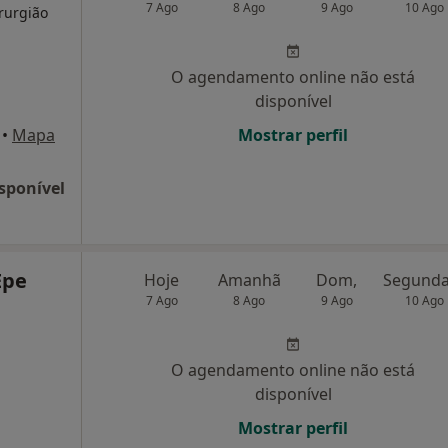
7 Ago
8 Ago
9 Ago
10 Ago
rurgião
O agendamento online não está
disponível
•
Mapa
Mostrar perfil
sponível
Epe
Hoje
Amanhã
Dom,
7 Ago
8 Ago
9 Ago
10 Ago
O agendamento online não está
disponível
Mostrar perfil