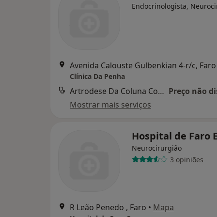
Endocrinologista, Neuroci
Avenida Calouste Gulbenkian 4-r/c, Faro
Clínica Da Penha
Artrodese Da Coluna Com Instrumentacao Por Via Anterior
Preço não di
Mostrar mais serviços
Hospital de Faro 
Neurocirurgião
3 opiniões
R Leão Penedo , Faro
•
Mapa