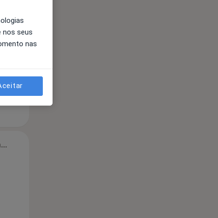
nologias
e nos seus
momento nas
Aceitar
Segunda-feira
Ter,
Qua
Qui,
11 Ago
12 Ago
13 Ago