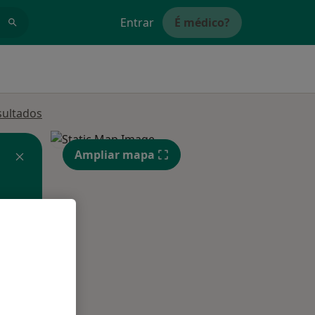
Entrar
É médico?
sultados
Ampliar mapa
Segunda-feira
Ter,
Qua
Qui,
11 Ago
12 Ago
13 Ago