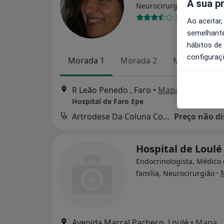
A sua p
Neurocirurgião
3 opiniões
Ao aceitar,
semelhante
hábitos de
configuraç
Morada 1
Morada 2
Morada 3
R Leão Penedo , Faro
•
Mapa
Hospital de Faro Epe
Artrodese Da Coluna Com Instrumentacao Por Via Anterior
Preço não di
Hospital de Loulé
Endocrinologista, Médico
·
família, Neurocirurgião
Avenida Marçal Pacheco, Loulé
•
Mapa