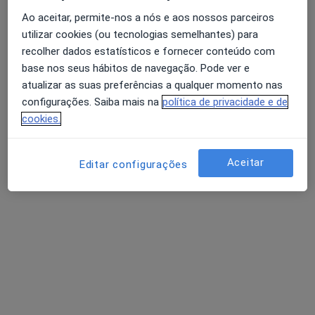
11 opiniões
Ao aceitar, permite-nos a nós e aos nossos parceiros
utilizar cookies (ou tecnologias semelhantes) para
Rua José Veríssimo da Silva Júnior 39, Portimão
•
Mapa
recolher dados estatísticos e fornecer conteúdo com
Avaliação dos usuários: 4,6 na Play Store e 4,2 na
André Mendes - Psicólogo e Neuropsicólogo
base nos seus hábitos de navegação. Pode ver e
Apple
Consulta online
desde 50 €
atualizar as suas preferências a qualquer momento nas
Esse especialista não oferece agendamento online para esse endereço.
configurações. Saiba mais na
política de privacidade e de
cookies.
Solicite um atendimento
Aceitar
Editar configurações
Pesquisas relacionadas
Doenças mais tratadas
Transtornos Da Ansiedade Portimão
Transtornos Da Personalidade Portimão
Ansiedade Da Separação Portimão