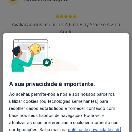
Avenida Fernando Pessoa , Évora
•
Mapa
Clinica de Enfermagem do Bacelo
Consulta online
Serviço gratuito
Avaliação dos usuários: 4,6 na Play Store e 4,2 na
Esse especialista não oferece agendamento online para esse endereço.
Apple
Solicite um atendimento
A sua privacidade é importante.
Ao aceitar, permite-nos a nós e aos nossos parceiros
utilizar cookies (ou tecnologias semelhantes) para
Filipa Almeida
recolher dados estatísticos e fornecer conteúdo com
base nos seus hábitos de navegação. Pode ver e
Psicólogo
atualizar as suas preferências a qualquer momento nas
Rua Bento de Jesus Caraça, 1-A, Borba
•
Mapa
configurações. Saiba mais na
política de privacidade e de