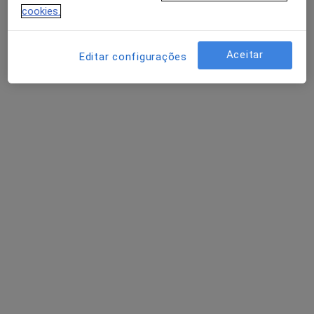
PENSO EM SI
cookies.
Primeira consulta Psicologia
desde 50 €
Esse especialista não oferece agendamento online para esse endereço.
Aceitar
Editar configurações
Solicite um atendimento
Dra. Margarida Lalanda Ribeiro
Psicólogo
R. António Passaporte, Évora
•
Mapa
Margarida Lalanda - Consultas online