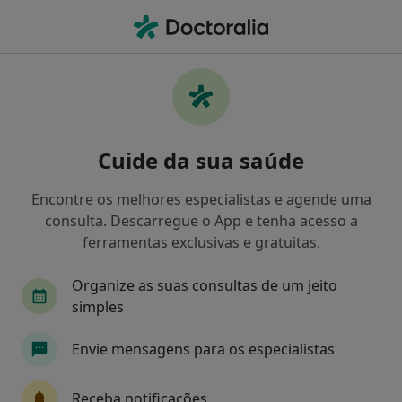
Men
Psicólogo • Estremoz, Évora
Filters
Mapa
Psicólogos em Estremoz
Cuide da sua saúde
Como classificamos os resultados
Encontre os melhores especialistas e agende uma
consulta. Descarregue o App e tenha acesso a
ferramentas exclusivas e gratuitas.
Organize as suas consultas de um jeito
simples
Envie mensagens para os especialistas
Dr. Rodrigo Pires
Psicólogo
Receba notificações