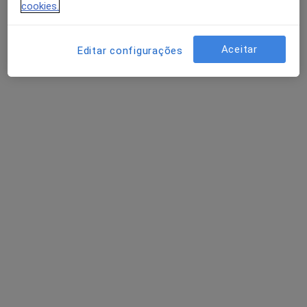
Esse especialista não oferece agendamento online para esse endereço.
cookies.
Solicite um atendimento
Aceitar
Editar configurações
Ana Leal Rebola
Psicólogo
Avenida General Humberto Delgado, Loja 7E, Torres Vedras
•
Mapa
Psicóloga Ana Leal
Consulta online
desde 40 €
Esse especialista não oferece agendamento online para esse endereço.