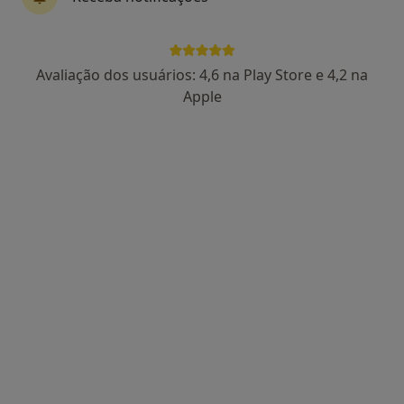
Rua 9 de Abril 1, Torres Vedras
•
Mapa
Consultório particular
Primeira consulta Psicologia
60 €
Avaliação dos usuários: 4,6 na Play Store e 4,2 na
Esse especialista não oferece agendamento online para esse endereço.
Apple
Solicite um atendimento
Dra. Cláudia Marrucho
Psicólogo
Rua Doutor Júlio César Lucas 10 C 2560-333 Torres Vedras , Torres Vedras
•
Mapa