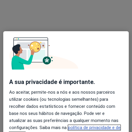
Primeira consulta Psicologia
50 €
Esse especialista não oferece agendamento online para esse endereço.
Solicite um atendimento
A sua privacidade é importante.
Mónica Barbosa
Ao aceitar, permite-nos a nós e aos nossos parceiros
Psicólogo
utilizar cookies (ou tecnologias semelhantes) para
recolher dados estatísticos e fornecer conteúdo com
Rua Comendador António Hipólito 4A loja 5, Torres Vedras
•
Mapa
base nos seus hábitos de navegação. Pode ver e
Clínica Interagir
atualizar as suas preferências a qualquer momento nas
Primeira consulta Psicologia
Serviço gratuito
configurações. Saiba mais na
política de privacidade e de