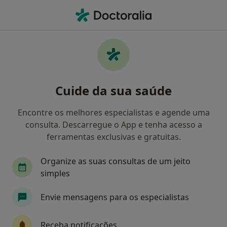
Men
Psicólogo • A Dos Cunhados, Lisboa
Filters
Mapa
Psicólogos em A Dos Cunhados
Cuide da sua saúde
Como classificamos os resultados
Encontre os melhores especialistas e agende uma
consulta. Descarregue o App e tenha acesso a
ferramentas exclusivas e gratuitas.
Organize as suas consultas de um jeito
simples
Envie mensagens para os especialistas
Andreia Pedro
Psicólogo
Receba notificações