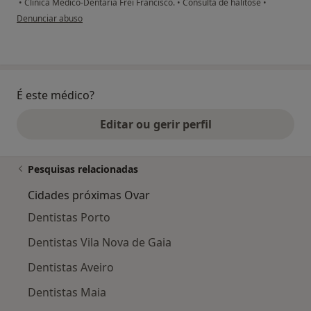
•
Clinica Médico-Dentária Frei Francisco.
•
Consulta de halitose
•
na opinião do utilizador usuário
Denunciar abuso
É este médico?
Editar ou gerir perfil
Pesquisas relacionadas
Cidades próximas Ovar
Dentistas Porto
Dentistas Vila Nova de Gaia
Dentistas Aveiro
Dentistas Maia