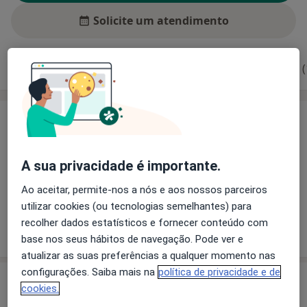
Solicite um atendimento
Experiência
Preços
Consultórios
Opiniões (
Experiência
Especialista em Estomatologia Especialista em
Ortodontia pela OM Pós-Graduado em Implantologia
A sua privacidade é importante.
Pós-Graduado em Medicina da Dor pela FMUP Pós-
Ao aceitar, permite-nos a nós e aos nossos parceiros
Graduado em Hidrologia/Climatologia pela FMUP
utilizar cookies (ou tecnologias semelhantes) para
recolher dados estatísticos e fornecer conteúdo com
Mostrar mais detalhes
sobre a experiência
base nos seus hábitos de navegação. Pode ver e
atualizar as suas preferências a qualquer momento nas
configurações. Saiba mais na
política de privacidade e de
Preços
cookies.