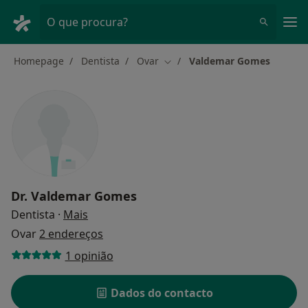
Men
O que procura?
Homepage
Dentista
Ovar
Valdemar Gomes
Mudar de cidade
Dr.
Valdemar Gomes
sobre as especializações
Dentista
·
Mais
Ovar
2 endereços
1 opinião
Dados do contacto