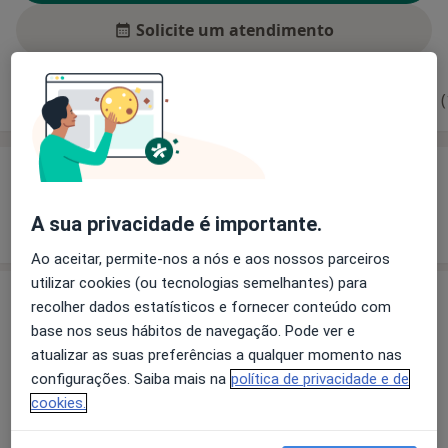
Solicite um atendimento
Experiência
Preços
Consultórios
Opiniões (
Experiência
Mostrar mais detalhes
A sua privacidade é importante.
sobre a experiência
Ao aceitar, permite-nos a nós e aos nossos parceiros
utilizar cookies (ou tecnologias semelhantes) para
Serviços e preços
recolher dados estatísticos e fornecer conteúdo com
base nos seus hábitos de navegação. Pode ver e
Primeira consulta Urologia
atualizar as suas preferências a qualquer momento nas
Detalhes
configurações. Saiba mais na
política de privacidade e de
cookies.
Como mostramos os preços?