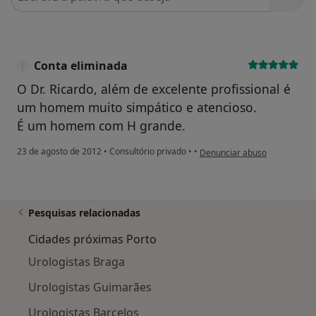
Conta eliminada
O Dr. Ricardo, além de excelente profissional é
um homem muito simpático e atencioso.
É um homem com H grande.
na opinião do utilizador Cont
23 de agosto de 2012
•
Consultório privado
•
•
Denunciar abuso
Pesquisas relacionadas
Cidades próximas Porto
Urologistas Braga
Urologistas Guimarães
Urologistas Barcelos