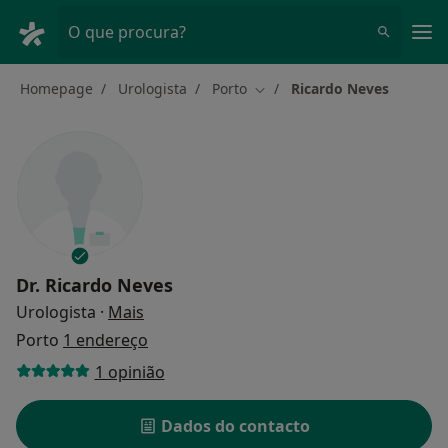
Men
O que procura?
Homepage
Urologista
Porto
Ricardo Neves
Mudar de cidade
Dr.
Ricardo Neves
sobre as especializações
Urologista
·
Mais
Porto
1 endereço
1 opinião
Dados do contacto