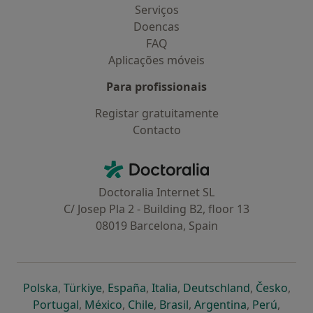
Serviços
Doencas
FAQ
Aplicações móveis
Para profissionais
Registar gratuitamente
Contacto
Contacto
Doctoralia - Homepage
Doctoralia Internet SL
C/ Josep Pla 2 - Building B2, floor 13
08019 Barcelona, Spain
abre num novo separador
abre num novo separador
abre num novo separador
abre num novo separado
abre num n
abre
Polska
,
Türkiye
,
España
,
Italia
,
Deutschland
,
Česko
,
abre num novo separador
abre num novo separador
abre num novo separador
abre num novo separa
abre num no
abre n
Portugal
,
México
,
Chile
,
Brasil
,
Argentina
,
Perú
,