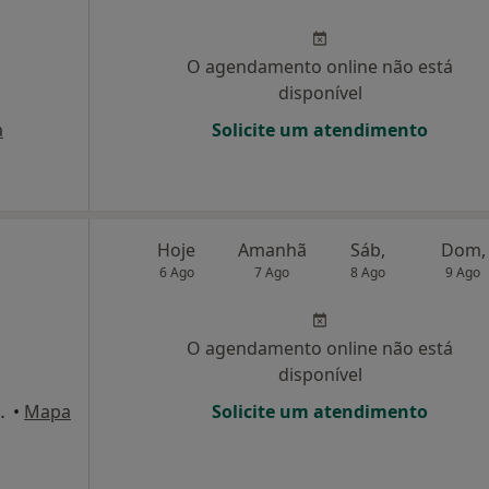
O agendamento online não está
disponível
a
Solicite um atendimento
Hoje
Amanhã
Sáb,
Dom,
6 Ago
7 Ago
8 Ago
9 Ago
O agendamento online não está
disponível
ão Brás de Alportel
•
Mapa
Solicite um atendimento