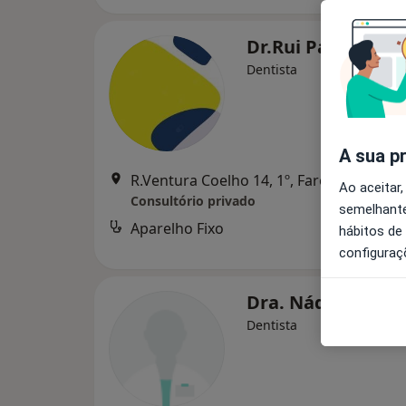
Dr.Rui Paiva
Dentista
A sua p
R.Ventura Coelho 14, 1º, Faro
•
Mapa
Ao aceitar,
Consultório privado
semelhante
Aparelho Fixo
hábitos de
configuraç
Dra. Nádia Alves
Dentista