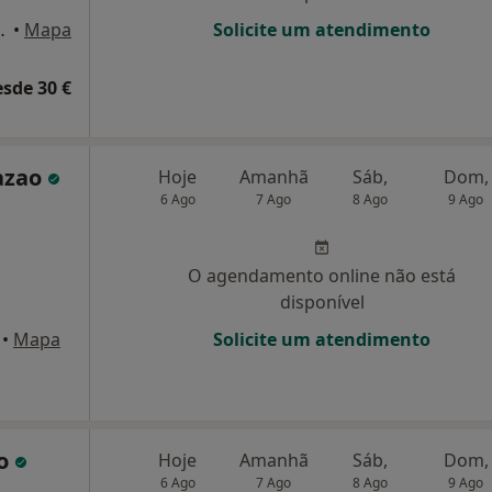
o 2, loja C, Olhão
•
Mapa
Solicite um atendimento
esde 30 €
razao
Hoje
Amanhã
Sáb,
Dom,
6 Ago
7 Ago
8 Ago
9 Ago
O agendamento online não está
disponível
•
Mapa
Solicite um atendimento
ho
Hoje
Amanhã
Sáb,
Dom,
6 Ago
7 Ago
8 Ago
9 Ago