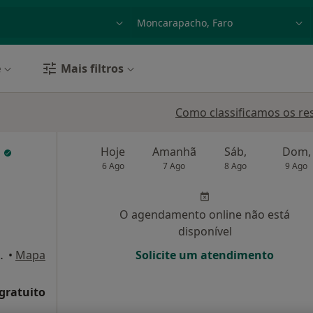
dade, doença ou nome
p. ex. Lisboa
e
Mais filtros
Como classificamos os re
i
Hoje
Amanhã
Sáb,
Dom,
6 Ago
7 Ago
8 Ago
9 Ago
O agendamento online não está
disponível
ocho 16a, Olhão
•
Mapa
Solicite um atendimento
 gratuito