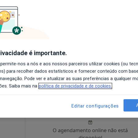
Hoje
Amanhã
Sáb,
Dom,
6 Ago
7 Ago
8 Ago
9 Ago
O agendamento online não está
disponível
rivacidade é importante.
Solicite um atendimento
 permite-nos a nós e aos nossos parceiros utilizar cookies (ou tec
s) para recolher dados estatísticos e fornecer conteúdo com bas
150 €
 navegação. Pode ver e atualizar as suas preferências a qualquer 
ões. Saiba mais na
política de privacidade e de cookies.
Hoje
Amanhã
Sáb,
Dom,
Editar configurações
6 Ago
7 Ago
8 Ago
9 Ago
O agendamento online não está
disponível