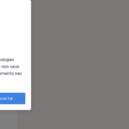
Segunda-feira
Ter,
Qua
10 Ago
11 Ago
12 Ago
nologias
e nos seus
momento nas
Segunda-feira
Ter,
Qua
Aceitar
10 Ago
11 Ago
12 Ago