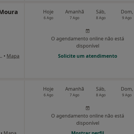
 Moura
Hoje
Amanhã
Sáb,
Dom,
6 Ago
7 Ago
8 Ago
9 Ago
O agendamento online não está
disponível
mos Passos, nº4, loja B, Tavira
•
Mapa
Solicite um atendimento
Hoje
Amanhã
Sáb,
Dom,
6 Ago
7 Ago
8 Ago
9 Ago
O agendamento online não está
disponível
•
Mapa
Mostrar perfil