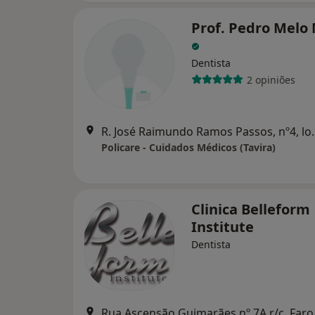
Prof. Pedro Melo
Dentista
2 opiniões
R. José Raimundo Ra
Policare - Cuidados Médicos (Tavira)
Clinica Belleform
Institute
Dentista
Rua Ascensão Guimarães nº 7A r/c, Faro