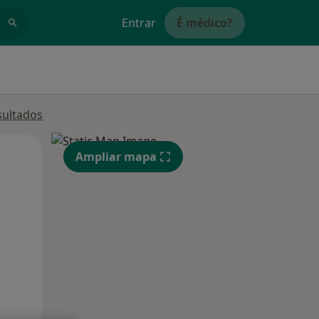
Entrar
É médico?
sultados
Segunda-feira
Ter,
Qua
Ampliar mapa
10 Ago
11 Ago
12 Ago