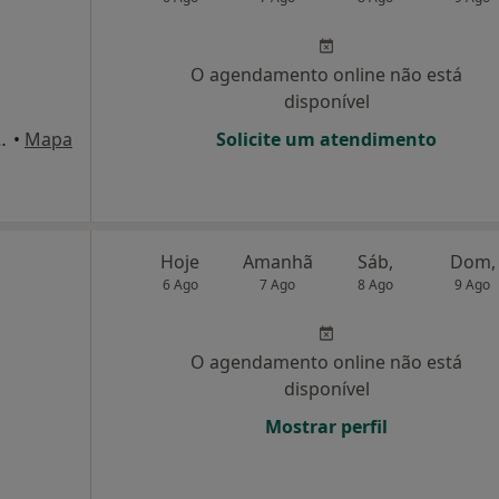
O agendamento online não está
disponível
salas 2 e 3, Moncarapacho
•
Mapa
Solicite um atendimento
Hoje
Amanhã
Sáb,
Dom,
6 Ago
7 Ago
8 Ago
9 Ago
O agendamento online não está
disponível
Mostrar perfil