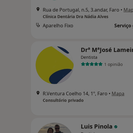
Rua de Portugal, n.5, 3.andar, Faro
•
Ma
Clínica Dentária Dra Nádia Alves
Aparelho Fixo
Serviço
Drª MªJosé Lamei
Dentista
1 opinião
R.Ventura Coelho 14, 1º, Faro
•
Mapa
Consultório privado
Luis Pinola