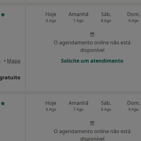
s
Hoje
Amanhã
Sáb,
Dom,
6 Ago
7 Ago
8 Ago
9 Ago
O agendamento online não está
disponível
rtugal, Faro
•
Mapa
Solicite um atendimento
 gratuito
a
Hoje
Amanhã
Sáb,
Dom,
6 Ago
7 Ago
8 Ago
9 Ago
O agendamento online não está
disponível