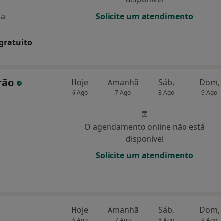
pa
Solicite um atendimento
 gratuito
rão
Hoje
Amanhã
Sáb,
Dom,
6 Ago
7 Ago
8 Ago
9 Ago
O agendamento online não está
disponível
Solicite um atendimento
Hoje
Amanhã
Sáb,
Dom,
6 Ago
7 Ago
8 Ago
9 Ago