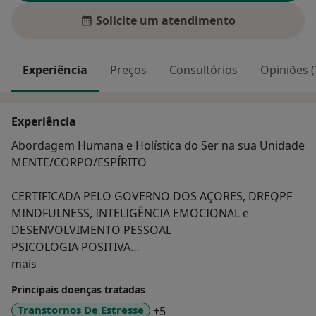
Solicite um atendimento
Experiência
Preços
Consultórios
Opiniões (
Experiência
Abordagem Humana e Holística do Ser na sua Unidade
MENTE/CORPO/ESPÍRITO
CERTIFICADA PELO GOVERNO DOS AÇORES, DREQPF
MINDFULNESS, INTELIGÊNCIA EMOCIONAL e
DESENVOLVIMENTO PESSOAL
PSICOLOGIA POSITIVA
Sobre mim
mais
BENEFÍCIOS do MINDFULNESS e da PSICOLOGIA
Principais doenças tratadas
POSITIVA
a11y_sr_more_diseases
Transtornos De Estresse
+5
Diminui consideravelmente os níveis de stress