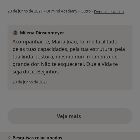
na opinião do utilizador M
23 de junho de 2021
•
UPmind Academy
•
Outro
•
Denunciar abuso
Milena Dinsenmeyer
Acompanhar te, Maria João, foi me facilitado
pelas tuas capacidades, pela tua estrutura, pela
tua linda postura, mesmo num momento de
grande dor. Não te esquecerei. Que a Vida te
seja doce. Beijinhos
23 de junho de 2021
Veja mais
opiniões acima
Pesquisas relacionadas