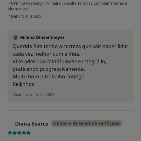
•
UPmind Academy
•
Primeira consulta Terapias Complementares e
Alternativas
na opinião do utilizador Rita
•
Denunciar abuso
Milena Dinsenmeyer
Querida Rita tenho a certeza que vais saber lidar
cada vez melhor com a Vida.
Vi te aderir ao Mindfulness e integrá lo,
praticando progressivamente.
Muito bom o trabalho contigo.
Beijinhos
26 de fevereiro de 2024
Diana Soares
Número de telefone verificado
D