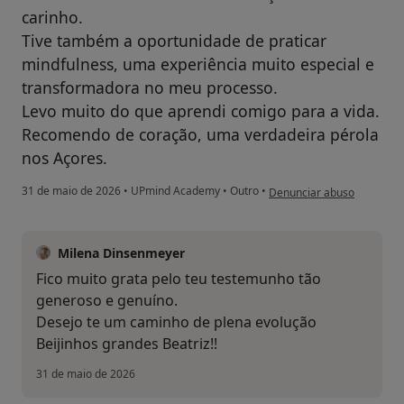
carinho.
Tive também a oportunidade de praticar
mindfulness, uma experiência muito especial e
transformadora no meu processo.
Levo muito do que aprendi comigo para a vida.
Recomendo de coração, uma verdadeira pérola
nos Açores.
na opinião do utilizador Be
31 de maio de 2026
•
UPmind Academy
•
Outro
•
Denunciar abuso
Milena Dinsenmeyer
Fico muito grata pelo teu testemunho tão
generoso e genuíno.
Desejo te um caminho de plena evolução
Beijinhos grandes Beatriz!!
31 de maio de 2026