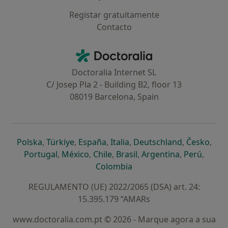
Registar gratuitamente
Contacto
Contacto
Doctoralia - Homepage
Doctoralia Internet SL
C/ Josep Pla 2 - Building B2, floor 13
08019 Barcelona, Spain
abre num novo separador
abre num novo separador
abre num novo separador
abre num novo separado
abre num n
abre
Polska
,
Türkiye
,
España
,
Italia
,
Deutschland
,
Česko
,
abre num novo separador
abre num novo separador
abre num novo separador
abre num novo separa
abre num no
abre n
Portugal
,
México
,
Chile
,
Brasil
,
Argentina
,
Perú
,
abre num novo separad
Colombia
REGULAMENTO (UE) 2022/2065 (DSA) art. 24:
15.395.179 “AMARs
www.doctoralia.com.pt © 2026 - Marque agora a sua