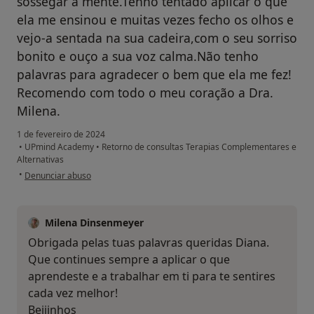
sossegar a mente.Tenho tentado aplicar o que
ela me ensinou e muitas vezes fecho os olhos e
vejo-a sentada na sua cadeira,com o seu sorriso
bonito e ouço a sua voz calma.Não tenho
palavras para agradecer o bem que ela me fez!
Recomendo com todo o meu coração a Dra.
Milena.
1 de fevereiro de 2024
•
UPmind Academy
•
Retorno de consultas Terapias Complementares e
Alternativas
na opinião do utilizador Diana Soares
•
Denunciar abuso
Milena Dinsenmeyer
Obrigada pelas tuas palavras queridas Diana.
Que continues sempre a aplicar o que
aprendeste e a trabalhar em ti para te sentires
cada vez melhor!
Beijinhos