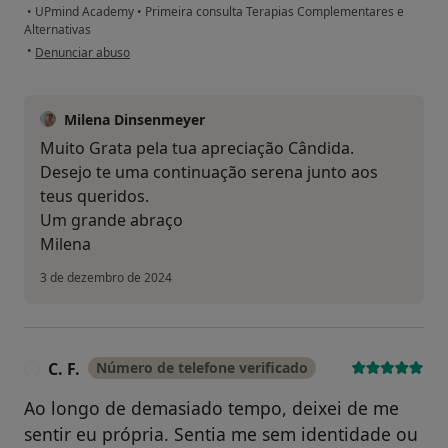
•
UPmind Academy
•
Primeira consulta Terapias Complementares e
Alternativas
na opinião do utilizador Cândida
•
Denunciar abuso
Milena Dinsenmeyer
Muito Grata pela tua apreciação Cândida.
Desejo te uma continuação serena junto aos
teus queridos.
Um grande abraço
Milena
3 de dezembro de 2024
C. F.
Número de telefone verificado
C
Ao longo de demasiado tempo, deixei de me
sentir eu própria. Sentia me sem identidade ou