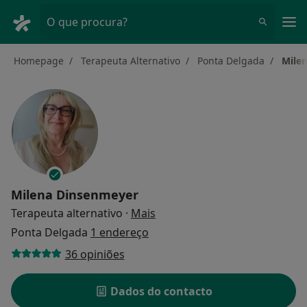
Men
O que procura?
Homepage
Terapeuta Alternativo
Ponta Delgada
Mile
Milena Dinsenmeyer
sobre as especializações
Terapeuta alternativo
·
Mais
Ponta Delgada
1 endereço
36 opiniões
Dados do contacto