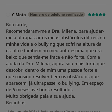
C Mota
Número de telefone verificado
C
Boa tarde,
Recomendaram-me a Dra. Milena, para ajudar-
me a ultrapassar os meus obstáculos difíceis na
minha vida e o bullying que sofri na altura da
escola e também no meu auto-estima que era
baixo que sentia-me fraca e não forte. Com a
ajuda da Dra. Milena, agora sou mais forte que
descobri dentro de mim uma pessoa forte e
que consigo resolver bem os obstáculos que
aparecem, já ultrapassei o bullying. Em espaço
de 6 meses tive bons resultados.
Muito obrigada pela a sua ajuda.
Beijinhos
na opinião do utilizador 
16 de março de 2025
•
UPmind Academy
•
Outro
•