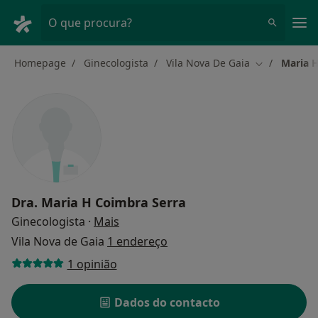
Men
O que procura?
Homepage
Ginecologista
Vila Nova De Gaia
Maria 
Mudar de ci
Dra.
Maria H Coimbra Serra
sobre as especializações
Ginecologista
·
Mais
Vila Nova de Gaia
1 endereço
1 opinião
Dados do contacto