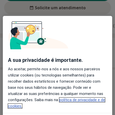
Solicite um atendimento
Experiência
Preços
Consultórios
Opiniões (
Experiência
Mostrar mais detalhes
sobre a experiência
A sua privacidade é importante.
Ao aceitar, permite-nos a nós e aos nossos parceiros
utilizar cookies (ou tecnologias semelhantes) para
Preços
recolher dados estatísticos e fornecer conteúdo com
Sem informação sobre serviços e preços
base nos seus hábitos de navegação. Pode ver e
atualizar as suas preferências a qualquer momento nas
Este especialista ainda não adicionou nenhuma
configurações. Saiba mais na
política de privacidade e de
informação sobre serviços
cookies.