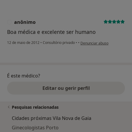
anônimo
A
Boa médica e excelente ser humano
na opinião do utilizador anôni
12 de maio de 2012
•
Consultório privado
•
•
Denunciar abuso
É este médico?
Editar ou gerir perfil
Pesquisas relacionadas
Cidades próximas Vila Nova de Gaia
Ginecologistas Porto