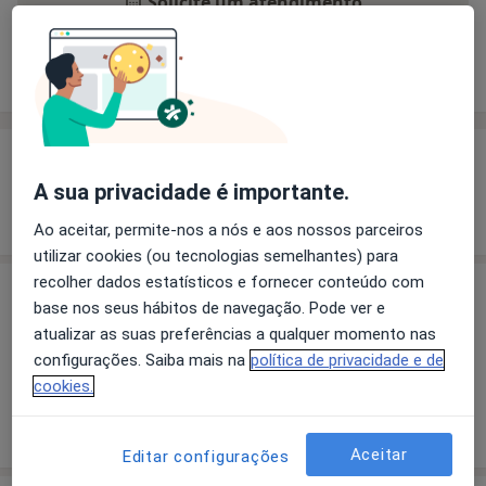
Solicite um atendimento
Experiência
Preços
Consultórios
Opiniões
Experiência
A sua privacidade é importante.
Mostrar mais detalhes
sobre a experiência
Ao aceitar, permite-nos a nós e aos nossos parceiros
utilizar cookies (ou tecnologias semelhantes) para
recolher dados estatísticos e fornecer conteúdo com
Preços
base nos seus hábitos de navegação. Pode ver e
atualizar as suas preferências a qualquer momento nas
Sem informação sobre serviços e preços
configurações. Saiba mais na
política de privacidade e de
Este especialista ainda não adicionou nenhuma
cookies.
informação sobre serviços
Aceitar
Editar configurações