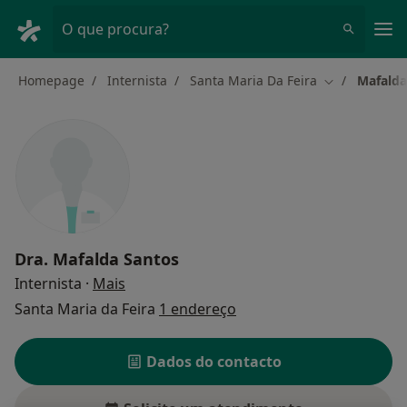
Men
O que procura?
Homepage
Internista
Santa Maria Da Feira
Mafalda
Mudar de cid
Dra.
Mafalda Santos
sobre as especializações
Internista
·
Mais
Santa Maria da Feira
1 endereço
Dados do contacto