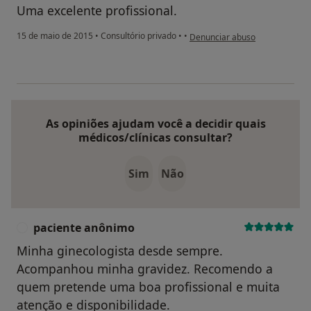
Uma excelente profissional.
na opinião do utilizador pacie
15 de maio de 2015
•
Consultório privado
•
•
Denunciar abuso
As opiniões ajudam você a decidir quais
médicos/clínicas consultar?
Sim
Não
paciente anônimo
P
Minha ginecologista desde sempre.
Acompanhou minha gravidez. Recomendo a
quem pretende uma boa profissional e muita
atenção e disponibilidade.