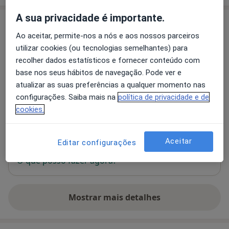
A sua privacidade é importante.
Consultório
Ao aceitar, permite-nos a nós e aos nossos parceiros
utilizar cookies (ou tecnologias semelhantes) para
Consultório privado
recolher dados estatísticos e fornecer conteúdo com
Rua de Olivença. nº 11 - 3º andar - sala 304,
Coimbra
base nos seus hábitos de navegação. Pode ver e
atualizar as suas preferências a qualquer momento nas
configurações. Saiba mais na
política de privacidade e de
Ampliar o mapa
abre num novo separador
cookies.
Disponibilidade
Este especialista não disponibiliza reservas online
Aceitar
Editar configurações
nesta morada
O que posso fazer agora?
Mostrar mais detalhes
sobre o endereço