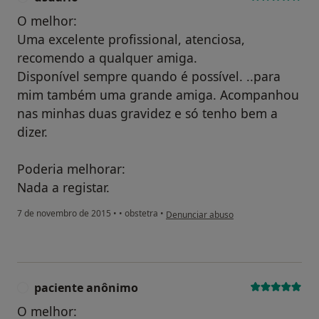
O melhor:
Uma excelente profissional, atenciosa,
recomendo a qualquer amiga.
Disponível sempre quando é possível. ..para
mim também uma grande amiga. Acompanhou
nas minhas duas gravidez e só tenho bem a
dizer.
Poderia melhorar:
Nada a registar.
na opinião do utilizador usuário
7 de novembro de 2015
•
•
obstetra
•
Denunciar abuso
paciente anônimo
P
O melhor: