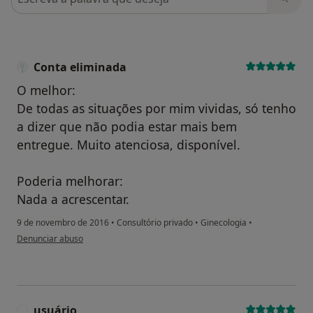
Conta eliminada
O melhor:
De todas as situações por mim vividas, só tenho
a dizer que não podia estar mais bem
entregue. Muito atenciosa, disponível.
Poderia melhorar:
Nada a acrescentar.
9 de novembro de 2016
•
Consultório privado
•
Ginecologia
•
na opinião do utilizador Conta eliminada
Denunciar abuso
usuário
U