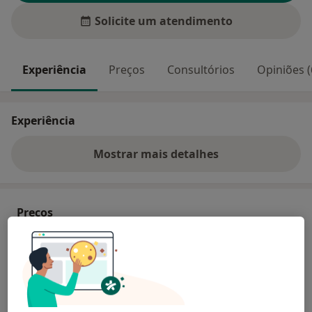
Solicite um atendimento
Experiência
Preços
Consultórios
Opiniões (
Experiência
Mostrar mais detalhes
sobre a experiência
Preços
Sem informação sobre serviços e preços
Este especialista ainda não adicionou nenhuma
informação sobre serviços