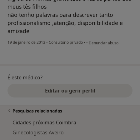
meus tês filhos
não tenho palavras para descrever tanto
profissionalismo ,atenção, disponibilidade e
amizade
na opinião do utilizador anôn
19 de janeiro de 2013
•
Consultório privado
•
•
Denunciar abuso
É este médico?
Editar ou gerir perfil
Pesquisas relacionadas
Cidades próximas Coimbra
Ginecologistas Aveiro