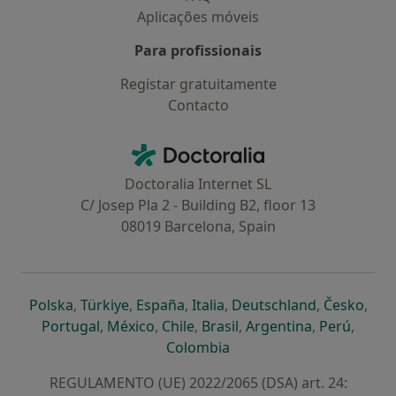
Aplicações móveis
Para profissionais
Registar gratuitamente
Contacto
Contacto
Doctoralia - Homepage
Doctoralia Internet SL
C/ Josep Pla 2 - Building B2, floor 13
08019 Barcelona, Spain
abre num novo separador
abre num novo separador
abre num novo separador
abre num novo separado
abre num n
abre
Polska
,
Türkiye
,
España
,
Italia
,
Deutschland
,
Česko
,
abre num novo separador
abre num novo separador
abre num novo separador
abre num novo separa
abre num no
abre n
Portugal
,
México
,
Chile
,
Brasil
,
Argentina
,
Perú
,
abre num novo separad
Colombia
REGULAMENTO (UE) 2022/2065 (DSA) art. 24: