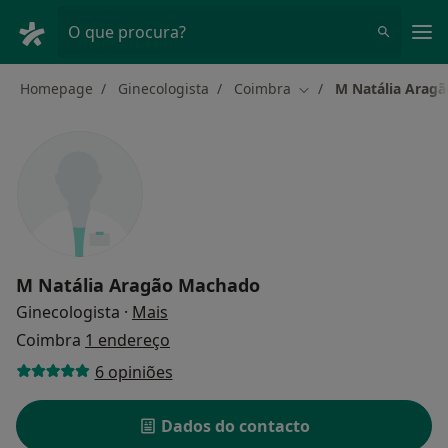
Men
O que procura?
Homepage
Ginecologista
Coimbra
M Natália Arag
Mudar de cidade
M Natália Aragão Machado
sobre as especializações
Ginecologista
·
Mais
Coimbra
1 endereço
6 opiniões
Dados do contacto