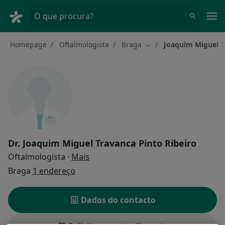
Men
O que procura?
Homepage
Oftalmologista
Braga
Joaquim Miguel T
Mudar de cidade
Dr.
Joaquim Miguel Travanca Pinto Ribeiro
sobre as especializações
Oftalmologista
·
Mais
Braga
1 endereço
Dados do contacto