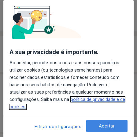
Solicite um atendimento
Experiência
Preços
Consultórios
Opiniões
Experiência
A sua privacidade é importante.
Mostrar mais detalhes
sobre a experiência
Ao aceitar, permite-nos a nós e aos nossos parceiros
utilizar cookies (ou tecnologias semelhantes) para
recolher dados estatísticos e fornecer conteúdo com
Preços
base nos seus hábitos de navegação. Pode ver e
atualizar as suas preferências a qualquer momento nas
Sem informação sobre serviços e preços
configurações. Saiba mais na
política de privacidade e de
Este especialista ainda não adicionou nenhuma
cookies.
informação sobre serviços
Aceitar
Editar configurações