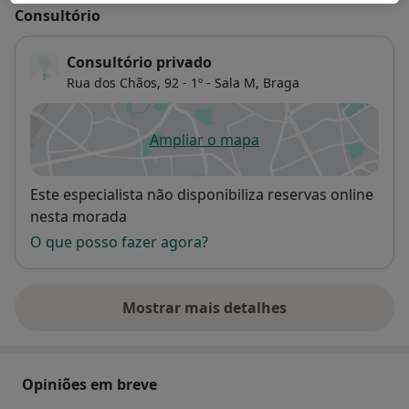
Consultório
Consultório privado
Rua dos Chãos, 92 - 1º - Sala M,
Braga
Ampliar o mapa
abre num novo separador
Disponibilidade
Este especialista não disponibiliza reservas online
nesta morada
O que posso fazer agora?
Mostrar mais detalhes
sobre o endereço
Opiniões em breve