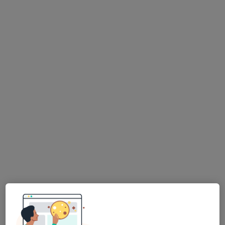
Dra. Liliana Lima
Dentista
Via de 9 de Dezembro, 1199, Fracção A, Ponte de Lima
•
Mapa
Arcodentall
Destartarização
30 €
Esse especialista não oferece agendamento online para esse endereço.
Solicite um atendimento