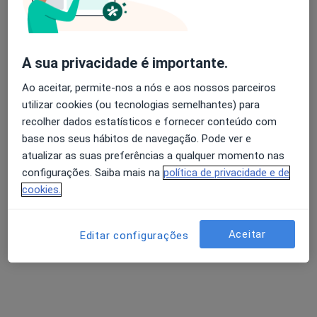
Dra. Claudia Fernandes
A sua privacidade é importante.
Dentista
Ao aceitar, permite-nos a nós e aos nossos parceiros
2 opiniões
utilizar cookies (ou tecnologias semelhantes) para
recolher dados estatísticos e fornecer conteúdo com
Morada 1
Morada 2
Morada 3
base nos seus hábitos de navegação. Pode ver e
atualizar as suas preferências a qualquer momento nas
Rua de Aveiro, n.187 R/C, Viana do Castelo
•
Mapa
configurações. Saiba mais na
política de privacidade e de
Clínica Manso Laranjo
cookies.
Esse especialista não oferece agendamento online para esse endereço.
Aceitar
Editar configurações
Solicite um atendimento