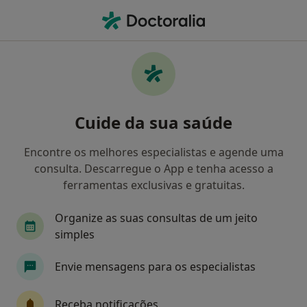
Men
Cárie Dentária • Viana do Castelo, Viana do Castelo
Filters
• 1
Mapa
Cárie Dentária, Viana do Castelo
Cuide da sua saúde
Como classificamos os resultados
Encontre os melhores especialistas e agende uma
consulta. Descarregue o App e tenha acesso a
Qual é a especialização que procura?
ferramentas exclusivas e gratuitas.
Dentista
Terapeuta da fala
Dermatologis
Organize as suas consultas de um jeito
simples
Envie mensagens para os especialistas
Receba notificações