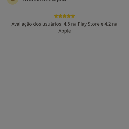
Dr. Abílio Pinha de Almeida
Avaliação dos usuários: 4,6 na Play Store e 4,2 na
Dentista
Apple
5 opiniões
Morada 1
Morada 2
Rua Vale flores Lote 11-r/c, Valença
•
Mapa
Clínica Nossa Senhora Faro
Esse especialista não oferece agendamento online para esse endereço.
Solicite um atendimento